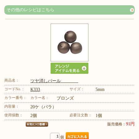
その他のレシピはこちら
商品名：
ツヤ消しパール
コードNo.：
サイズ：
K333
5mm
カラー番号：
カラー名：
ブロンズ
内容量：
20ケ（バラ）
使用個数：
必要注文数：
2個
1個
91円
販売価格：
個