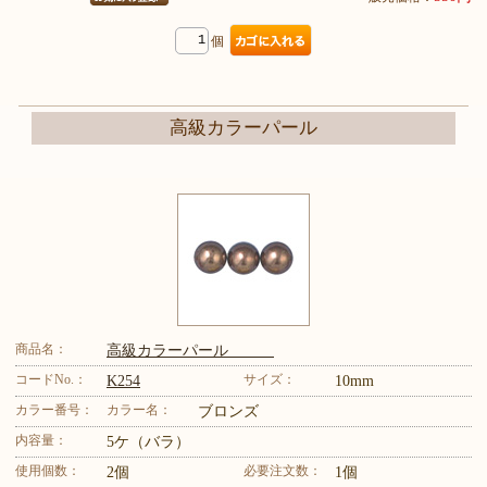
個
高級カラーパール
商品名：
高級カラーパール
コードNo.：
サイズ：
K254
10mm
カラー番号：
カラー名：
ブロンズ
内容量：
5ケ（バラ）
使用個数：
必要注文数：
2個
1個