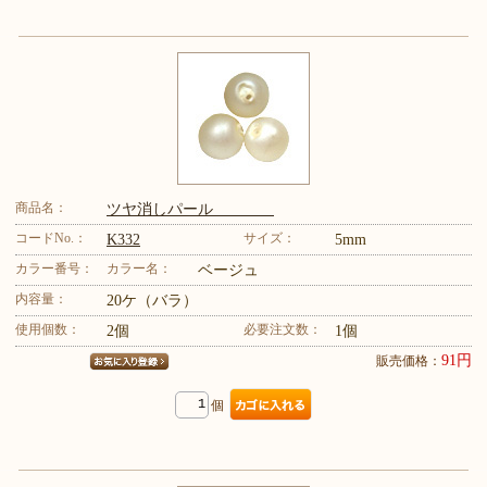
商品名：
ツヤ消しパール
コードNo.：
サイズ：
K332
5mm
カラー番号：
カラー名：
ベージュ
内容量：
20ケ（バラ）
使用個数：
必要注文数：
2個
1個
91円
販売価格：
個