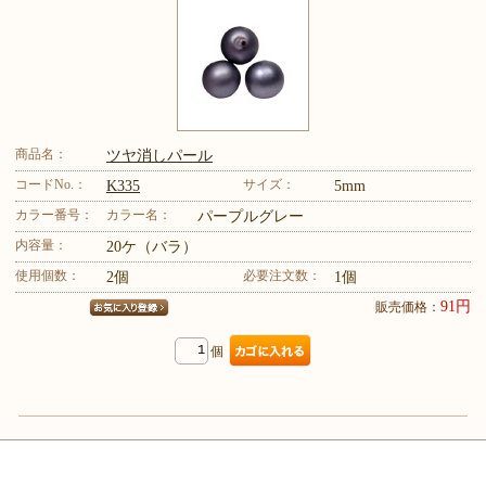
商品名：
ツヤ消しパール
コードNo.：
サイズ：
K335
5mm
カラー番号：
カラー名：
パープルグレー
内容量：
20ケ（バラ）
使用個数：
必要注文数：
2個
1個
91円
販売価格：
個