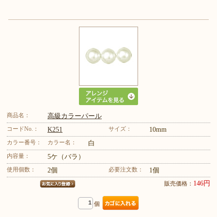
商品名：
高級カラーパール
コードNo.：
サイズ：
K251
10mm
カラー番号：
カラー名：
白
内容量：
5ケ（バラ）
使用個数：
必要注文数：
2個
1個
146円
販売価格：
個