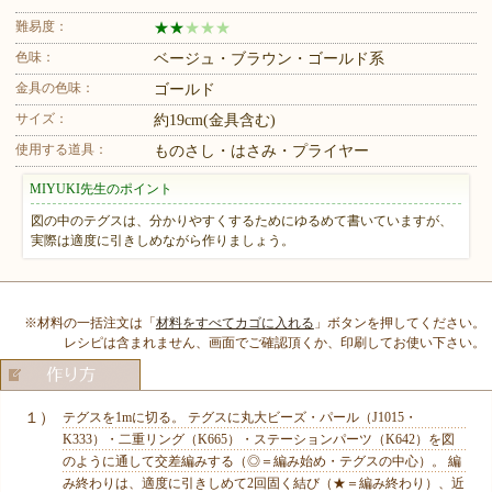
難易度：
★
★
★
★
★
色味：
ベージュ・ブラウン・ゴールド系
金具の色味：
ゴールド
サイズ：
約19cm(金具含む)
使用する道具：
ものさし・はさみ・プライヤー
MIYUKI先生のポイント
図の中のテグスは、分かりやすくするためにゆるめて書いていますが、
実際は適度に引きしめながら作りましょう。
※材料の一括注文は「
材料をすべてカゴに入れる
」ボタンを押してください。
レシピは含まれません、画面でご確認頂くか、印刷してお使い下さい。
１）
テグスを1mに切る。 テグスに丸大ビーズ・パール（J1015・
K333）・二重リング（K665）・ステーションパーツ（K642）を図
のように通して交差編みする（◎＝編み始め・テグスの中心）。 編
み終わりは、適度に引きしめて2回固く結び（★＝編み終わり）、近