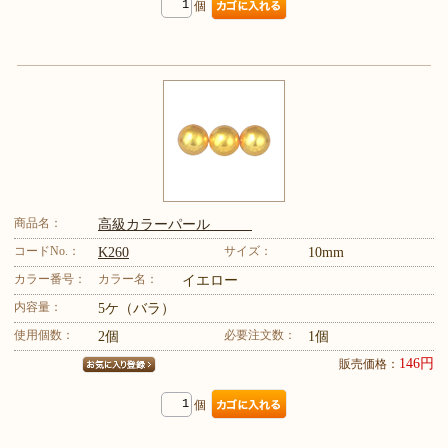
個
商品名：
高級カラーパール
コードNo.：
サイズ：
K260
10mm
カラー番号：
カラー名：
イエロー
内容量：
5ケ（バラ）
使用個数：
必要注文数：
2個
1個
146円
販売価格：
個