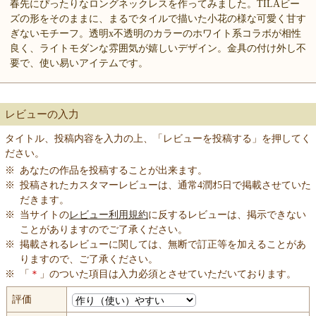
春先にぴったりなロングネックレスを作ってみました。TILAビー
ズの形をそのままに、まるでタイルで描いた小花の様な可愛く甘す
ぎないモチーフ。透明x不透明のカラーのホワイト系コラボが相性
良く、ライトモダンな雰囲気が嬉しいデザイン。金具の付け外し不
要で、使い易いアイテムです。
レビューの入力
タイトル、投稿内容を入力の上、「レビューを投稿する」を押してく
ださい。
※
あなたの作品を投稿することが出来ます。
※
投稿されたカスタマーレビューは、通常4潤ｵ5日で掲載させていた
だきます。
※
当サイトの
レビュー利用規約
に反するレビューは、掲示できない
ことがありますのでご了承ください。
※
掲載されるレビューに関しては、無断で訂正等を加えることがあ
りますので、ご了承ください。
※
「
＊
」のついた項目は入力必須とさせていただいております。
評価