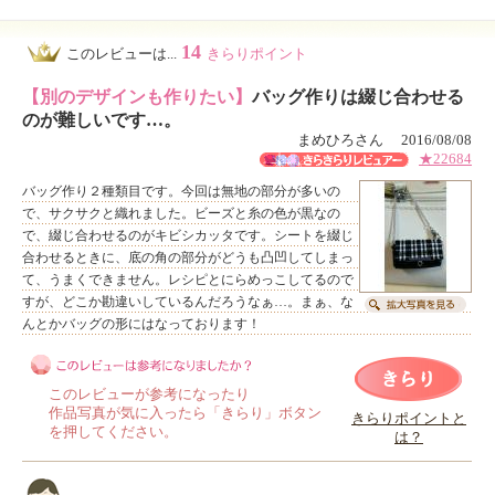
14
このレビューは...
きらりポイント
【別のデザインも作りたい】
バッグ作りは綴じ合わせる
のが難しいです…。
まめひろさん 2016/08/08
★22684
バッグ作り２種類目です。今回は無地の部分が多いの
で、サクサクと織れました。ビーズと糸の色が黒なの
で、綴じ合わせるのがキビシカッタです。シートを綴じ
合わせるときに、底の角の部分がどうも凸凹してしまっ
て、うまくできません。レシピとにらめっこしてるので
すが、どこか勘違いしているんだろうなぁ…。まぁ、な
んとかバッグの形にはなっております！
このレビューが参考になったり
作品写真が気に入ったら「きらり」ボタン
きらりポイントと
を押してください。
は？