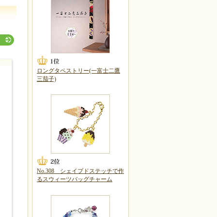
ロングタペストリー(一富士二鷹
三茄子)
No.308 シェイプドステッチで作
るスウィーツバッグチャーム