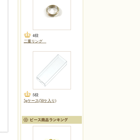
二重リング
5gケース(50ケ入り)