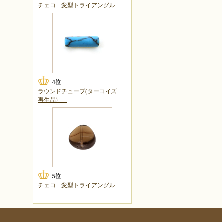
チェコ 変型トライアングル
ラウンドチューブ(ターコイズ
再生品）
チェコ 変型トライアングル