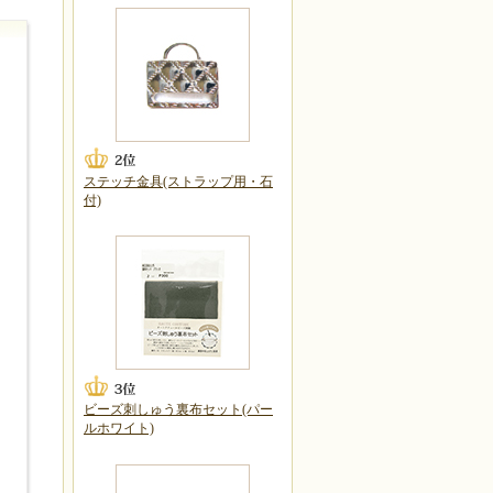
ステッチ金具(ストラップ用・石
付)
ビーズ刺しゅう裏布セット(パー
ルホワイト)