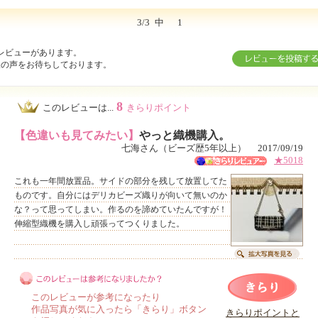
3/3
中
1
レビューがあります。
様の声をお待ちしております。
8
このレビューは...
きらりポイント
【色違いも見てみたい】
やっと織機購入。
七海さん（ビーズ歴5年以上） 2017/09/19
★5018
これも一年間放置品。サイドの部分を残して放置してた
ものです。自分にはデリカビーズ織りが向いて無いのか
な？って思ってしまい。作るのを諦めていたんですが！
伸縮型織機を購入し頑張ってつくりました。
このレビューが参考になったり
作品写真が気に入ったら「きらり」ボタン
きらりポイントと