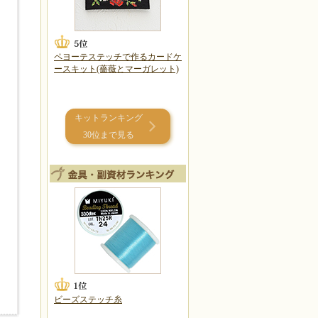
ペヨーテステッチで作るカードケ
ースキット(薔薇とマーガレット)
キットランキング
30位まで見る
ビーズステッチ糸