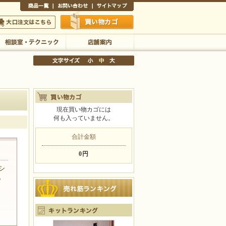
商品一覧
お問い合わせ
サイトマップ
買い物かご
口注文はこちら
相談室・テクニック
店舗案内
現在買い物カゴには
何も入っていません。
文字サイズの変更
小
中
大
合計金額
0円
シ
。