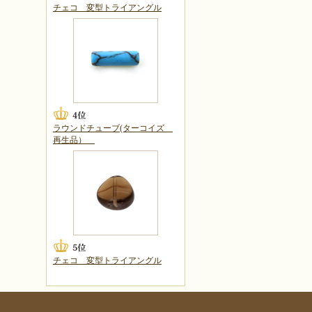
チェコ 変型トライアングル
ラウンドチューブ(ターコイズ
再生品）
チェコ 変型トライアングル