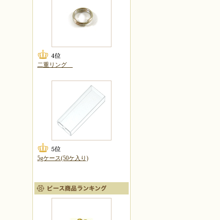
二重リング
5gケース(50ケ入り)