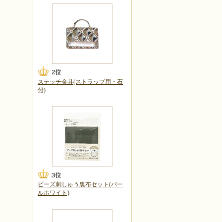
ステッチ金具(ストラップ用・石
付)
ビーズ刺しゅう裏布セット(パー
ルホワイト)