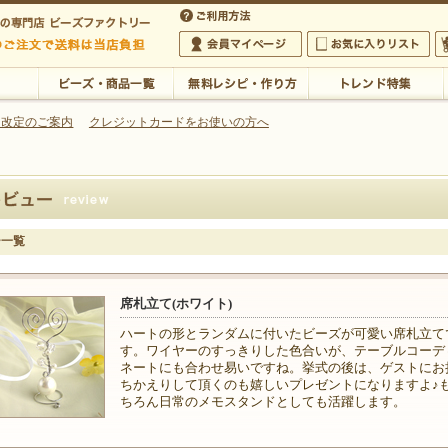
・アクセサリーの専門店
 改定のご案内
クレジットカードをお使いの方へ
ご利用方法
 5,000円以上のご注文で送料は当店が負担いたします
の専門店 ビーズファクトリー 5,000円以上のご注文で送料は当店が負担いたします
会員マイページ
お気に入りリスト
大
ビーズ・商品一覧
無料レシピ・作り方
トレンド特集
ー一覧
席札立て(ホワイト)
ハートの形とランダムに付いたビーズが可愛い席札立て
す。ワイヤーのすっきりした色合いが、テーブルコーデ
ネートにも合わせ易いですね。挙式の後は、ゲストにお
ちかえりして頂くのも嬉しいプレゼントになりますよ♪
ちろん日常のメモスタンドとしても活躍します。