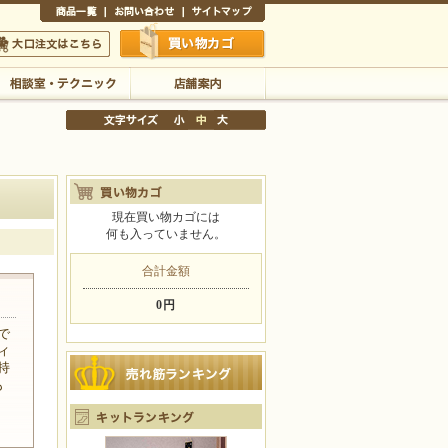
商品一覧
お問い合わせ
サイトマップ
買い物かご
口注文はこちら
相談室・テクニック
店舗案内
現在買い物カゴには
何も入っていません。
文字サイズの変更
小
中
大
合計金額
0円
で
ィ
持
も