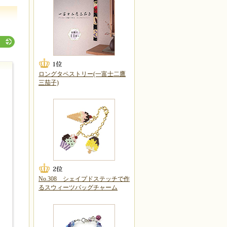
ロングタペストリー(一富士二鷹
三茄子)
No.308 シェイプドステッチで作
るスウィーツバッグチャーム