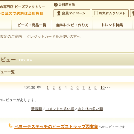
・アクセサリーの専門店
 改定のご案内
クレジットカードをお使いの方へ
ご利用方法
 5,000円以上のご注文で送料は当店が負担いたします
の専門店 ビーズファクトリー 5,000円以上のご注文で送料は当店が負担いたします
会員マイページ
お気に入りリスト
大
ビーズ・商品一覧
無料レシピ・作り方
トレンド特集
ビュー一覧
40/130
中
1
2
3
4
5
6
7
8
9
10
･･･
件のレビューがあります。
新着順
／
コメントの多い順
／
きらりの多い順
ペヨーテステッチのビーズストラップ図案集
へのレビューです