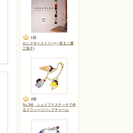
ロングタペストリー(一富士二鷹
三茄子)
No.308 シェイプドステッチで作
るスウィーツバッグチャーム