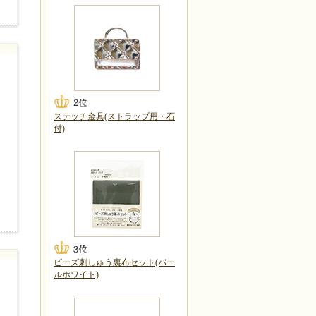
ステッチ金具(ストラップ用・石
付)
ビーズ刺しゅう裏布セット(パー
ルホワイト)