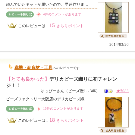
頼んでいたキットが届いたので、早速作りま…
4件のコメントがあります
15
このレビューは...
きらりポイント
2014/03/20
織機・副資材・工具
へのレビューです
【とても良かった】
デリカビーズ織りに初チャレン
ジ！！
ゆっぴーさん（ビーズ歴1～3年）
★5083
ビーズファクトリー大阪店のデリカビーズ織…
10件のコメントがあります
18
このレビューは...
きらりポイント