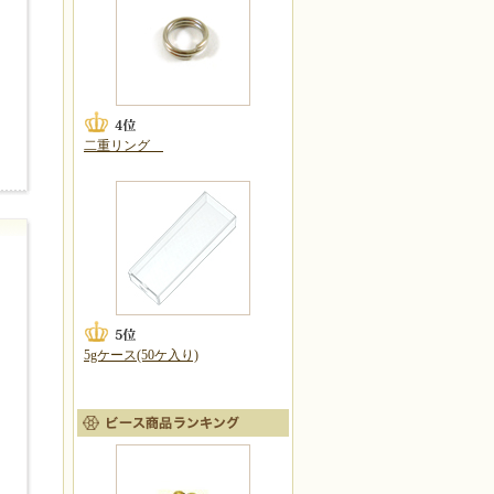
二重リング
5gケース(50ケ入り)