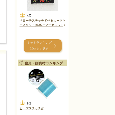
ペヨーテステッチで作るカードケ
ースキット(薔薇とマーガレット)
キットランキング
30位まで見る
ビーズステッチ糸