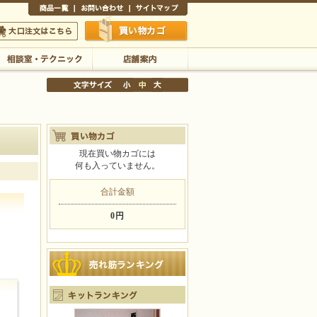
商品一覧
お問い合わせ
サイトマップ
買い物かご
口注文はこちら
相談室・テクニック
店舗案内
現在買い物カゴには
何も入っていません。
文字サイズの変更
小
中
大
合計金額
0円