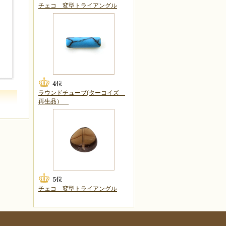
チェコ 変型トライアングル
ラウンドチューブ(ターコイズ
再生品）
チェコ 変型トライアングル