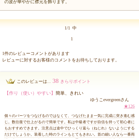
の波が華やかに襟元を飾ります。
1/1
中
1
1件のレビューコメントがあります
レビューに対するお客様のコメントをお待ちしております。
38
このレビューは...
きらりポイント
【作り（使い）やすい】
簡単、きれい
ゆうこevergreenさん
★126
個々のパーツをつなげるのではなくて、つなげたまま一気に完成に突き進む感
じ。数往復で仕上がるので簡単です。私は中級者ですが自信を持って初心者に
もおすすめできます。注意点は途中でひっくり返ら（ねじれ）ないようにする
だけでしょうか。装着した時のラインもとてもきれい。首の細い人なら一番両