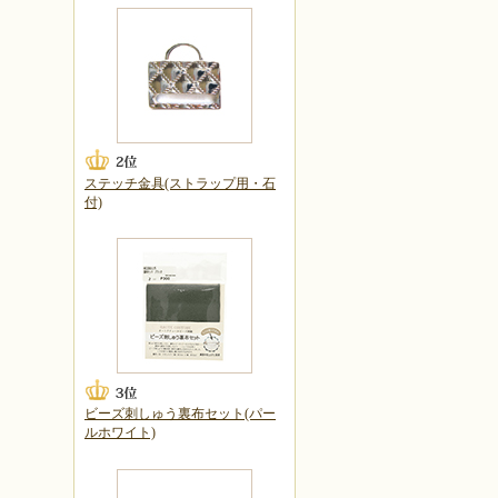
ステッチ金具(ストラップ用・石
付)
ビーズ刺しゅう裏布セット(パー
ルホワイト)