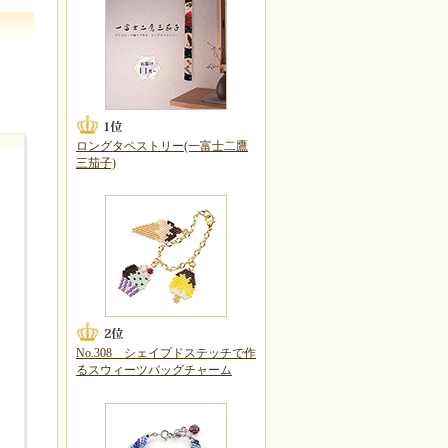
ロングタペストリー(一富士二鷹
三茄子)
No.308 シェイプドステッチで作
るスウィーツバッグチャーム