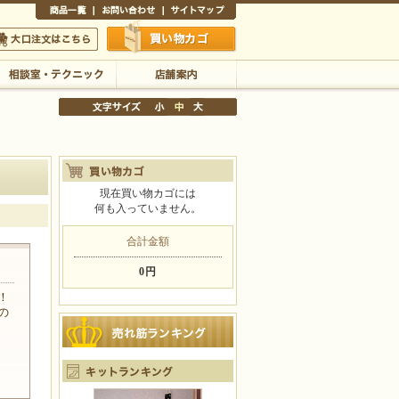
商品一覧
お問い合わせ
サイトマップ
買い物かご
口注文はこちら
相談室・テクニック
店舗案内
現在買い物カゴには
何も入っていません。
文字サイズの変更
小
中
大
合計金額
0円
！
の