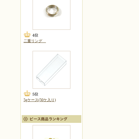
二重リング
5gケース(50ケ入り)