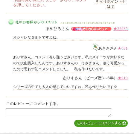
作品写真が気に入ったら「きらり」ボタン
きらりポイントと
を押してください。
は？
このレビューは参考になりましたか？
まめひろさん
★22685
オシャレなタルトですよね。
あききさん
★681
ありすさん。コメント有り難うございます。私はスイーツが大好きな
他のお客様からのコメント
ので沢山購入したんです。ありすさんの うさぎさん、凄く可愛かっ
たので思わず初コメントしました。 私も作りたいです。
ありすさん（ビーズ歴3～5年）
★919
シリーズの中でも大人の感じでいいですね。私も作りたいです☆
このレビューにコメントする。