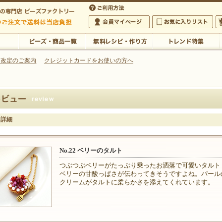
・アクセサリーの専門店
 改定のご案内
クレジットカードをお使いの方へ
ご利用方法
 5,000円以上のご注文で送料は当店が負担いたします
の専門店 ビーズファクトリー 5,000円以上のご注文で送料は当店が負担いたします
会員マイページ
お気に入りリスト
大
ビーズ・商品一覧
無料レシピ・作り方
トレンド特集
ー詳細
No.22 ベリーのタルト
つぶつぶベリーがたっぷり乗ったお洒落で可愛いタルト
ベリーの甘酸っぱさが伝わってきそうですよね。パール
クリームがタルトに柔らかさを添えてくれています。