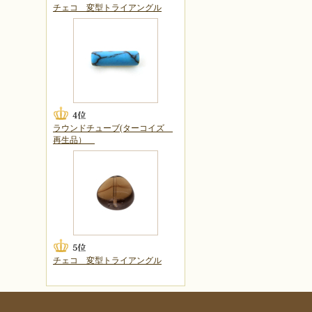
チェコ 変型トライアングル
ラウンドチューブ(ターコイズ
再生品）
チェコ 変型トライアングル