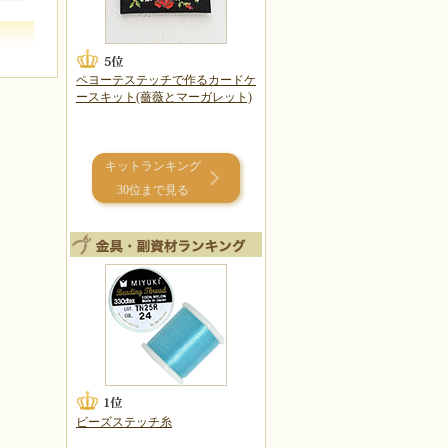
ペヨーテステッチで作るカードケ
ースキット(薔薇とマーガレット)
キットランキング
30位まで見る
ビーズステッチ糸