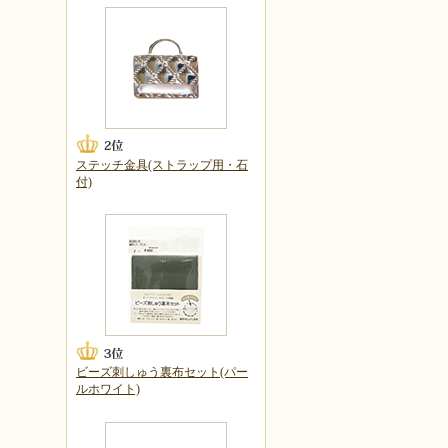
ステッチ金具(ストラップ用・石
付)
ビーズ刺しゅう裏布セット(パー
ルホワイト)