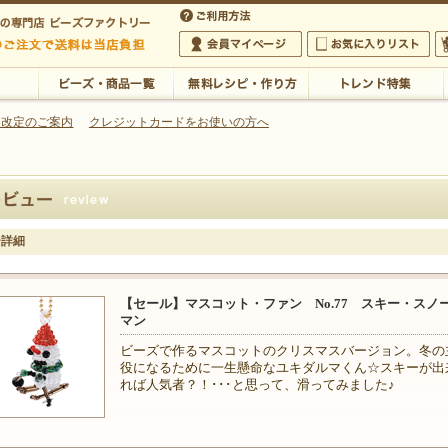
・アクセサリーの専門店
 改定のご案内
クレジットカードをお使いの方へ
ご利用方法
 5,000円以上のご注文で送料は当店が負担いたします
の専門店 ビーズファクトリー 5,000円以上のご注文で送料は当店が負担いたします
会員マイページ
お気に入りリスト
大
ビーズ・商品一覧
無料レシピ・作り方
トレンド特集
ー詳細
【セール】マスコット・ファン No.77 スキー・スノ
マン
ビーズで作るマスコットのクリスマスバージョン。冬の
役になるために一生懸命なユキダルマくん☆スキーが出
れば人気者？！･･･と思って、滑ってみました♪