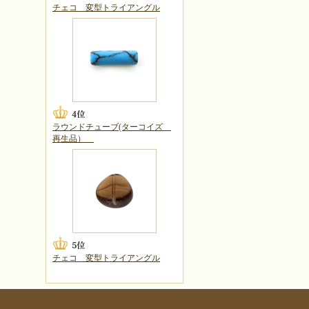
チェコ 変型トライアングル
ラウンドチューブ(ターコイズ
再生品）
チェコ 変型トライアングル