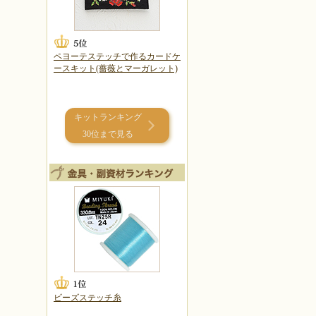
ペヨーテステッチで作るカードケ
ースキット(薔薇とマーガレット)
キットランキング
30位まで見る
ビーズステッチ糸