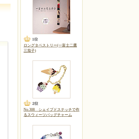
ロングタペストリー(一富士二鷹
三茄子)
No.308 シェイプドステッチで作
るスウィーツバッグチャーム