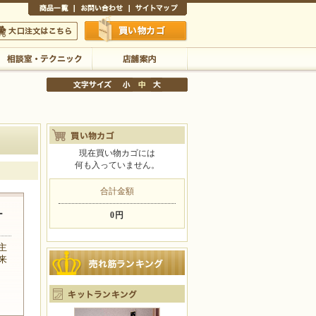
商品一覧
お問い合わせ
サイトマップ
買い物かご
口注文はこちら
相談室・テクニック
店舗案内
現在買い物カゴには
何も入っていません。
文字サイズの変更
小
中
大
合計金額
ー
0円
主
来