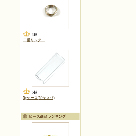
二重リング
5gケース(50ケ入り)