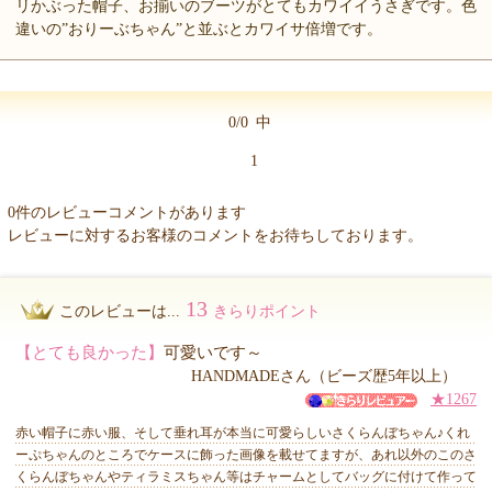
リかぶった帽子、お揃いのブーツがとてもカワイイうさぎです。色
違いの”おりーぶちゃん”と並ぶとカワイサ倍増です。
0/0
中
1
0件のレビューコメントがあります
レビューに対するお客様のコメントをお待ちしております。
13
このレビューは...
きらりポイント
【とても良かった】
可愛いです～
HANDMADEさん（ビーズ歴5年以上）
★1267
赤い帽子に赤い服、そして垂れ耳が本当に可愛らしいさくらんぼちゃん♪くれ
ーぷちゃんのところでケースに飾った画像を載せてますが、あれ以外のこのさ
くらんぼちゃんやティラミスちゃん等はチャームとしてバッグに付けて作って