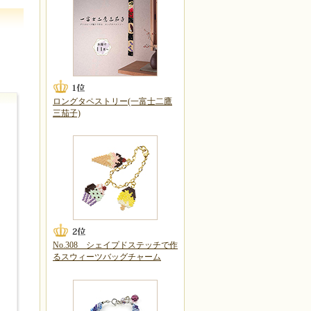
ロングタペストリー(一富士二鷹
三茄子)
No.308 シェイプドステッチで作
るスウィーツバッグチャーム