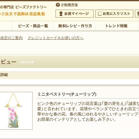
・アクセサリーの専門店
 改定のご案内
クレジットカードをお使いの方へ
ご利用方法
 5,000円以上のご注文で送料は当店が負担いたします
の専門店 ビーズファクトリー 5,000円以上のご注文で送料は当店が負担いたします
会員マイページ
お気に入りリスト
大
ビーズ・商品一覧
無料レシピ・作り方
トレンド特集
ー詳細
ミニタペストリー(チューリップ)
ピンク色のチューリップの花言葉は｢愛の芽生え｣｢誠実
愛｣と言われています。花壇やベランダでひときわ目立
華やかな春の花。春の風にゆれるやさしいチューリップ
お部屋のインテリアとしてお楽しみ下さい。