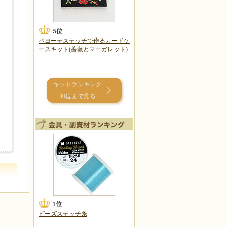
ペヨーテステッチで作るカードケ
ースキット(薔薇とマーガレット)
キットランキング
30位まで見る
ビーズステッチ糸