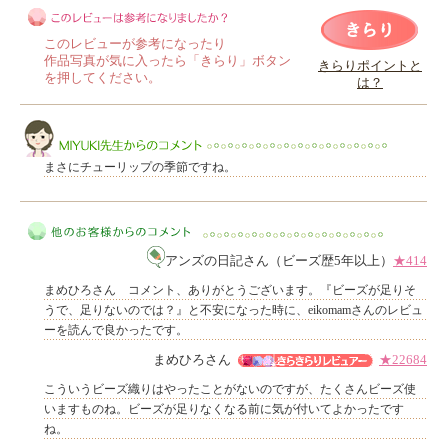
このレビューが参考になったり
作品写真が気に入ったら「きらり」ボタン
きらりポイントと
を押してください。
は？
このレビューは参考になりましたか？
まさにチューリップの季節ですね。
アンズの日記さん（ビーズ歴5年以上）
★414
MIYUKI先生からのコメント
まめひろさん コメント、ありがとうございます。『ビーズが足りそ
うで、足りないのでは？』と不安になった時に、eikomamさんのレビュ
ーを読んで良かったです。
まめひろさん
★22684
他のお客様からのコメント
こういうビーズ織りはやったことがないのですが、たくさんビーズ使
いますものね。ビーズが足りなくなる前に気が付いてよかったです
ね。