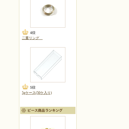
二重リング
5gケース(50ケ入り)