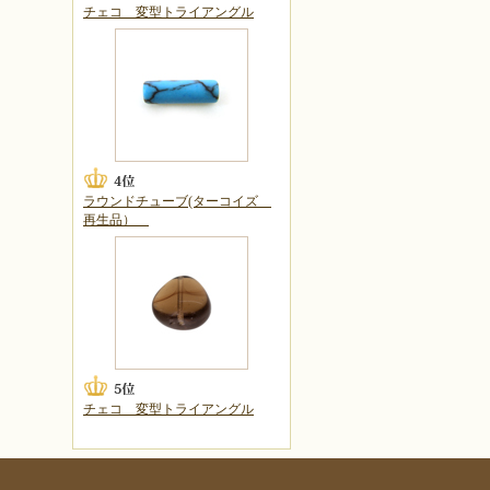
チェコ 変型トライアングル
ラウンドチューブ(ターコイズ
再生品）
チェコ 変型トライアングル