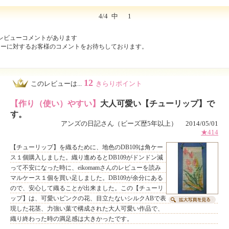
4/4
中
1
レビューコメントがあります
ューに対するお客様のコメントをお待ちしております。
12
このレビューは...
きらりポイント
【作り（使い）やすい】
大人可愛い【チューリップ】で
す。
アンズの日記さん（ビーズ歴5年以上） 2014/05/01
★414
【チューリップ】を織るために、地色のDB109は角ケー
ス１個購入しました。織り進めるとDB109がドンドン減
って不安になった時に、eikomamさんのレビューを読み
マルケース１個を買い足しました。DB109が余分にある
ので、安心して織ることが出来ました。この【チューリ
ップ】は、可愛いピンクの花、目立たないシルクABで表
現した花茎、力強い葉で構成された大人可愛い作品で、
織り終わった時の満足感は大きかったです。