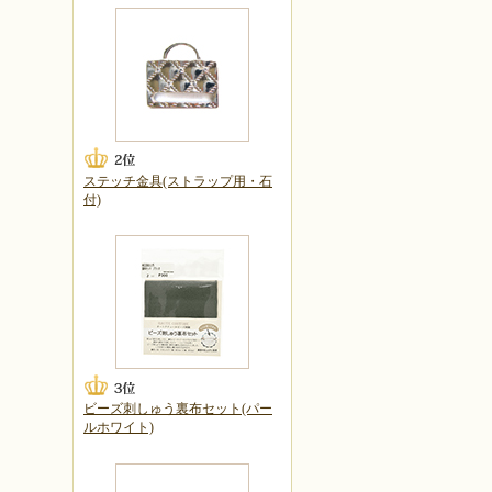
ステッチ金具(ストラップ用・石
付)
ビーズ刺しゅう裏布セット(パー
ルホワイト)