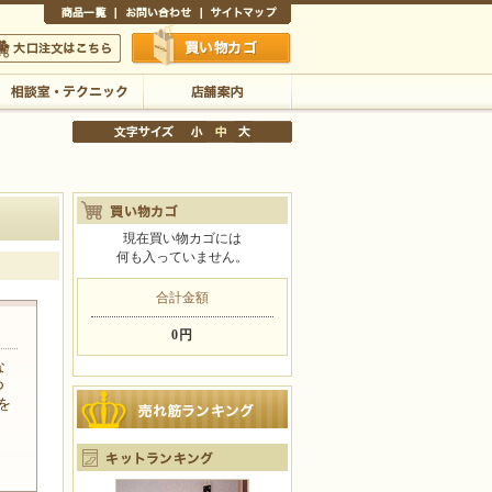
商品一覧
お問い合わせ
サイトマップ
買い物かご
口注文はこちら
相談室・テクニック
店舗案内
現在買い物カゴには
何も入っていません。
文字サイズの変更
小
中
大
合計金額
0円
な
つ
を