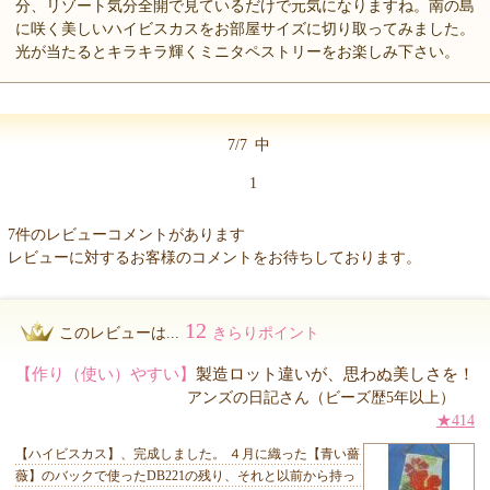
分、リゾート気分全開で見ているだけで元気になりますね。南の島
に咲く美しいハイビスカスをお部屋サイズに切り取ってみました。
光が当たるとキラキラ輝くミニタペストリーをお楽しみ下さい。
7/7
中
1
7件のレビューコメントがあります
レビューに対するお客様のコメントをお待ちしております。
12
このレビューは...
きらりポイント
【作り（使い）やすい】
製造ロット違いが、思わぬ美しさを！
アンズの日記さん（ビーズ歴5年以上）
★414
【ハイビスカス】、完成しました。 ４月に織った【青い薔
薇】のバックで使ったDB221の残り、それと以前から持っ