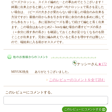
ビーズクロッシェ、スイスイ編めた‥との事おめでとうございます！
綺麗に出来上がると嬉しいですよね(#^.^#)クロッシェで長さを足した
い場合は、（ビーズの大きさが変わらない繰り返しの場合のみ出来る
方法ですが）最後の目から糸を引き出す前に余分の糸を多めに残して
から糸をカットし、糸に追加のビーズを通して続けて編むと長く出来
ます。この場合はあらかじめ2～3cmを編む場合の通すビーズの長さ
MIYUKI先生からのコメント
（＝余分に残す糸の長さ）を確認しておくと糸が足りなくなるのを防
ぐことが出来ます。完全に編み終えていると長さを増やすのは難しい
ので、端始末に入る前がオススメです。
ナッシーさん
★172
MIYUKI先生 ありがとうございました。
このレビューのコメントを全て読む
他のお客様からのコメント
このレビューにコメントする。