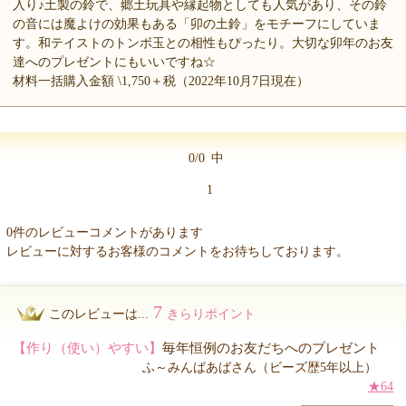
入り♪土製の鈴で、郷土玩具や縁起物としても人気があり、その鈴
の音には魔よけの効果もある「卯の土鈴」をモチーフにしていま
す。和テイストのトンボ玉との相性もぴったり。大切な卯年のお友
達へのプレゼントにもいいですね☆
材料一括購入金額 \1,750＋税（2022年10月7日現在）
0/0
中
1
0件のレビューコメントがあります
レビューに対するお客様のコメントをお待ちしております。
7
このレビューは...
きらりポイント
【作り（使い）やすい】
毎年恒例のお友だちへのプレゼント
ふ～みんばあばさん（ビーズ歴5年以上）
★64