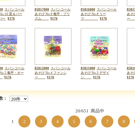
00
スパンコール
85817000
スパンコール
85816000
スパンコール
8581
No.10 星＆パー
あそび No.9 亀甲・プリ
あそび No.8 リー
あそび
バー
¥176
ズム
¥176
フ
¥176
00
スパンコール
85812000
スパンコール
85811000
スパンコール
8581
No.5 亀甲・オー
あそび No.4 ファンシ
あそび No.3 デザイ
あそ
ラ
¥176
ー
¥176
ン
¥176
¥176
数：
20/651
商品中
1
2
3
4
5
6
7
8