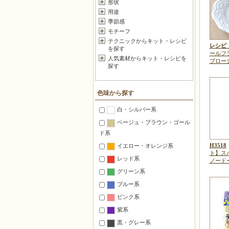
形状
用途
季節感
モチーフ
テクニックからキット・レシピ
レシピ：
を探す
ールフ
人気素材からキット・レシピを
ブロー
探す
色味から探す
白・シルバー系
ベージュ・ブラウン・ゴール
ド系
H3518
イエロー・オレンジ系
ト】ス
レッド系
ノード
グリーン系
ブルー系
ピンク系
紫系
黒・グレー系