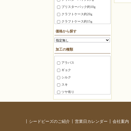
3X3X3mm
ブリスターパック約10g
4X4X4mm
クラフトケース約20g
3.0X20mm ～ 4.0X10mm
クラフトケース約15g
8mm～10mm
徳用パック約100g
価格から探す
10mm～15mm
ＢＦパック約7g
15mm～20mm
糸通しビーズ約75cm
加工の種類
20mm～30mm
糸通しビーズ約1m
30mm～40mm
糸通しビーズ約2m
アラバス
40mm～50mm
糸通しビーズ約3m
ギョク
50mm～60mm
糸通しビーズ約5m
シルク
60mm～80mm
糸通しビーズ約10m
スキ
80mm 以上
マルケース約3g
ツヤ有り
角ケース約20g
ツヤ消し
徳用パック100
半ツヤ消し
徳用パック144
銀引き
パック
シードビーズのご紹介
営業日カレンダー
会社案内
レインボー
バラ
ラスター