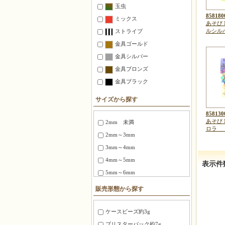
玉虫
858180
ミックス
あそび 
ルシル
ストライプ
金具ゴールド
金具シルバー
金具ブロンズ
金具ブラック
サイズから探す
858130
あそび 
2mm 未満
ロ
2mm～3mm
3mm～4mm
4mm～5mm
表示件
5mm～6mm
6～8mm
販売形態から探す
1.5X3mm ～ 1.8X6mm
2.0X6 mm ～ 2.5X12mm
ケースビーズ約3g
2.7X12mm ～ 3.4X20mm
ブリスターパック約7g