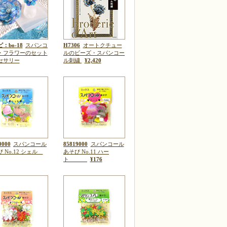
：bo-18
スパンコ
H7306
オートクチュー
・フラワーのセット
ルのビーズ・スパンコー
セサリー
ル刺繍
¥2,420
0000
スパンコール
85819000
スパンコール
 No.12 シェル
あそび No.11 ハー
ト
¥176