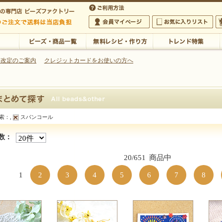
・アクセサリーの専門店
 改定のご案内
クレジットカードをお使いの方へ
ご利用方法
 5,000円以上のご注文で送料は当店が負担いたします
の専門店 ビーズファクトリー 5,000円以上のご注文で送料は当店が負担いたします
会員マイページ
お気に入りリスト
大
ビーズ・商品一覧
無料レシピ・作り方
トレンド特集
索：
,
スパンコール
探す
数：
20/651
商品中
1
2
3
4
5
6
7
8