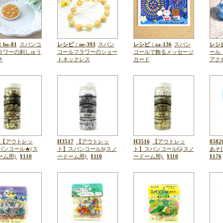
bo-81
スパンコ
レシピ：ne-393
スパン
レシピ：za-136
スパン
レシピ
ラワーの刺しゅう
コールフラワーのショー
コールで飾るメッセージ
ール
チ
トネックレス
カード
アク
【アウトレッ
H3517
【アウトレッ
H3516
【アウトレッ
8582
パンコール★(ス
ト】スパンコールS(スノ
ト】スパンコールG(スノ
あそび
ーム用)
¥110
ードーム用)
¥110
ードーム用)
¥110
¥176