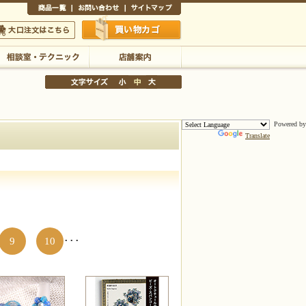
商品一覧
お問い合わせ
サイトマップ
買い物かご
口注文はこちら
Powered by
Translate
相談室・テクニック
店舗案内
文字サイズの変更
小
中
大
9
10
･･･