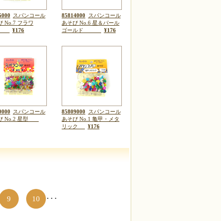
5000
スパンコール
85814000
スパンコール
 No.7 フラワ
あそび No.6 星＆パール
ー
¥176
ゴールド
¥176
0000
スパンコール
85809000
スパンコール
び No.2 星型
あそび No.1 亀甲・メタ
リック
¥176
9
10
･･･