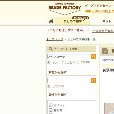
ビーズファクトリー ビーズ・パーツ・金具など
～こんにちは、ゲストさん。～
代金引換手数料
トップページ
>
まとめて検索結果一覧
ビーズ・アクセサリーの専門店 ビーズファクトリー
ビーズ・アクセサリー
TOP
まとめて探す
キット
現在の検
例）丸小、デリカビーズ、5328等
まとめて
表示件
素材から探す
例）ガラス等
属性から探す
イベント
雰囲気