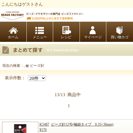
こんにちはゲストさん
ビーズファクトリー ビーズ・パーツ・金具など・アクセサリーの専門店
ホーム
レシピ
マイページ
買い物カゴ
現在の検索：
,
ビーズ針
まとめて探す
表示件数：
13/13
商品中
1
K5487
ビーズ針12号(極細タイプ 0.35×36mm)
¥176