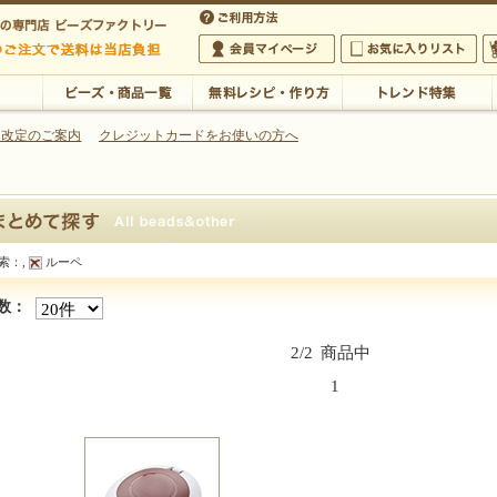
・アクセサリーの専門店
 改定のご案内
クレジットカードをお使いの方へ
ご利用方法
 5,000円以上のご注文で送料は当店が負担いたします
の専門店 ビーズファクトリー 5,000円以上のご注文で送料は当店が負担いたします
会員マイページ
お気に入りリスト
大
ビーズ・商品一覧
無料レシピ・作り方
トレンド特集
索：
,
ルーペ
探す
数：
2/2
商品中
1