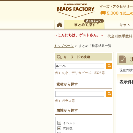
ビーズファクトリー ビーズ・パーツ・金具など
～こんにちは、ゲストさん。～
代金引換手数料
トップページ
>
まとめて検索結果一覧
ビーズ・アクセサリーの専門店 ビーズファクトリー
ビーズ・アクセサリー
TOP
まとめて探す
キット
現在の検
例）丸小、デリカビーズ、5328等
まとめて
表示件
素材から探す
例）ガラス等
属性から探す
イベント
雰囲気