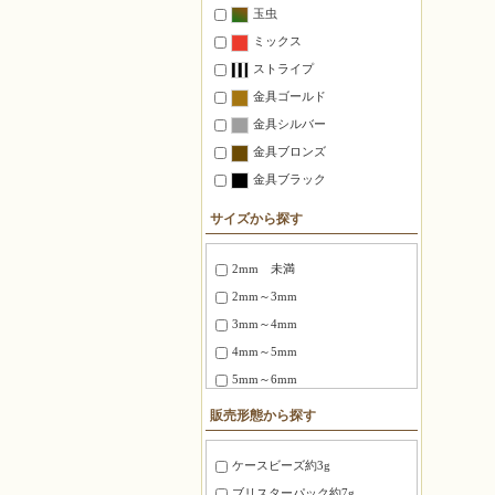
玉虫
ミックス
ストライプ
金具ゴールド
金具シルバー
金具ブロンズ
金具ブラック
サイズから探す
2mm 未満
2mm～3mm
3mm～4mm
4mm～5mm
5mm～6mm
6～8mm
販売形態から探す
1.5X3mm ～ 1.8X6mm
2.0X6 mm ～ 2.5X12mm
ケースビーズ約3g
2.7X12mm ～ 3.4X20mm
ブリスターパック約7g