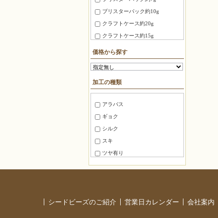
3X3X3mm
ブリスターパック約10g
4X4X4mm
クラフトケース約20g
3.0X20mm ～ 4.0X10mm
クラフトケース約15g
8mm～10mm
徳用パック約100g
価格から探す
10mm～15mm
ＢＦパック約7g
15mm～20mm
糸通しビーズ約75cm
加工の種類
20mm～30mm
糸通しビーズ約1m
30mm～40mm
糸通しビーズ約2m
アラバス
40mm～50mm
糸通しビーズ約3m
ギョク
50mm～60mm
糸通しビーズ約5m
シルク
60mm～80mm
糸通しビーズ約10m
スキ
80mm 以上
マルケース約3g
ツヤ有り
角ケース約20g
ツヤ消し
徳用パック100
半ツヤ消し
徳用パック144
銀引き
パック
シードビーズのご紹介
営業日カレンダー
会社案内
レインボー
バラ
ラスター