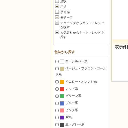
形状
用途
季節感
モチーフ
テクニックからキット・レシピ
を探す
人気素材からキット・レシピを
探す
表示件
色味から探す
白・シルバー系
ベージュ・ブラウン・ゴール
ド系
イエロー・オレンジ系
レッド系
グリーン系
ブルー系
ピンク系
紫系
黒・グレー系