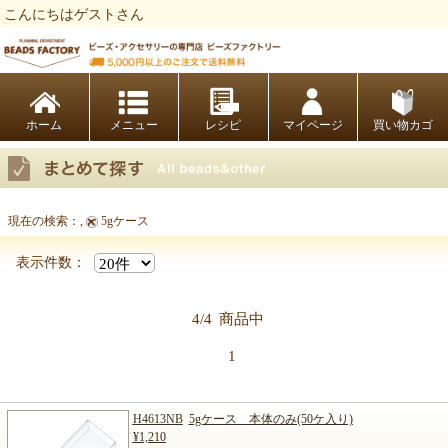
こんにちはゲストさん
ビーズファクトリー ビーズ・パーツ・金具など・アクセサリーの専門店
ホーム
レシピ
マイページ
買い物カゴ
現在の検索：
,
5gケース
まとめて探す
表示件数：
4/4
商品中
1
H4613NB
5gケース 本体のみ(50ケ入り)
¥1,210