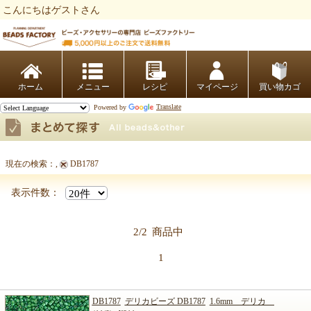
こんにちはゲストさん
ビーズファクトリー ビーズ・パーツ・金具など・アクセサリーの専門店
ホーム
レシピ
マイページ
買い物カゴ
Powered by
Translate
現在の検索：
,
DB1787
まとめて探す
表示件数：
2/2
商品中
1
DB1787
デリカビーズ DB1787
1.6mm デリカ