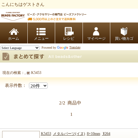
こんにちはゲストさん
ビーズファクトリー ビーズ・パーツ・金具など・アクセサリーの専門店
ホーム
レシピ
マイページ
買い物カゴ
Powered by
Translate
現在の検索：
,
K5453
まとめて探す
表示件数：
2/2
商品中
1
K5453
メタルパーツ(イヌ)
8×10mm
¥264