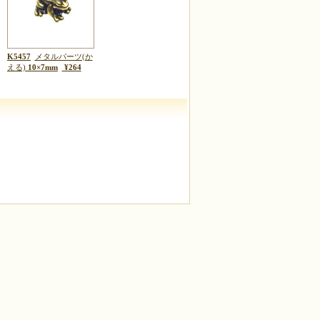
K5457
メタルパーツ(か
える)
10×7mm
¥264