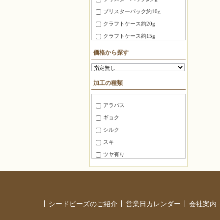
3X3X3mm
ブリスターパック約10g
4X4X4mm
クラフトケース約20g
3.0X20mm ～ 4.0X10mm
クラフトケース約15g
8mm～10mm
徳用パック約100g
価格から探す
10mm～15mm
ＢＦパック約7g
15mm～20mm
糸通しビーズ約75cm
加工の種類
20mm～30mm
糸通しビーズ約1m
30mm～40mm
糸通しビーズ約2m
アラバス
40mm～50mm
糸通しビーズ約3m
ギョク
50mm～60mm
糸通しビーズ約5m
シルク
60mm～80mm
糸通しビーズ約10m
スキ
80mm 以上
マルケース約3g
ツヤ有り
角ケース約20g
ツヤ消し
徳用パック100
半ツヤ消し
徳用パック144
銀引き
パック
シードビーズのご紹介
営業日カレンダー
会社案内
レインボー
バラ
ラスター