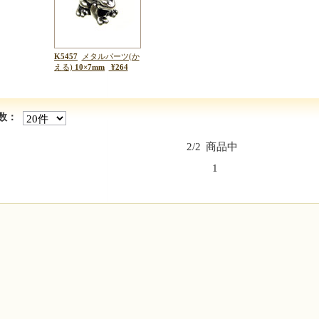
K5457
メタルパーツ(か
える)
10×7mm
¥264
数：
2/2
商品中
1