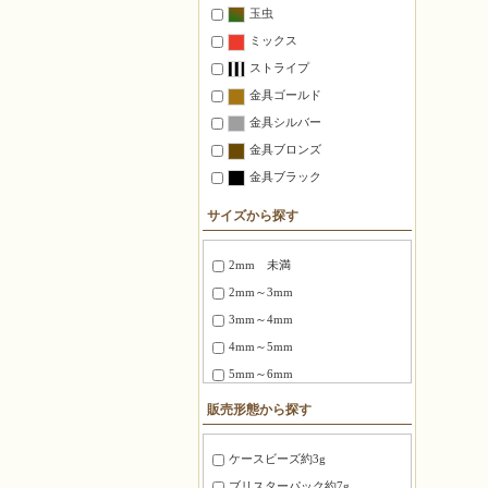
玉虫
ミックス
ストライプ
金具ゴールド
金具シルバー
金具ブロンズ
金具ブラック
サイズから探す
2mm 未満
2mm～3mm
3mm～4mm
4mm～5mm
5mm～6mm
6～8mm
販売形態から探す
1.5X3mm ～ 1.8X6mm
2.0X6 mm ～ 2.5X12mm
ケースビーズ約3g
2.7X12mm ～ 3.4X20mm
ブリスターパック約7g