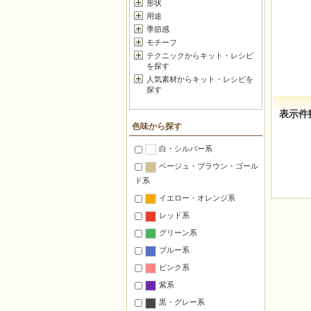
形状
用途
季節感
モチーフ
テクニックからキット・レシピ
を探す
人気素材からキット・レシピを
探す
表示件
色味から探す
白・シルバー系
ベージュ・ブラウン・ゴール
ド系
イエロー・オレンジ系
レッド系
グリーン系
ブルー系
ピンク系
紫系
黒・グレー系