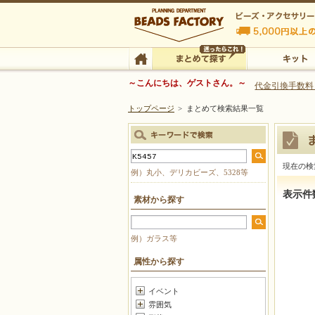
ビーズファクトリー ビーズ・パーツ・金具など
～こんにちは、ゲストさん。～
代金引換手数料
トップページ
>
まとめて検索結果一覧
ビーズ・アクセサリーの専門店 ビーズファクトリー
ビーズ・アクセサリー
TOP
まとめて探す
キット
現在の検
例）丸小、デリカビーズ、5328等
まとめて
表示件
素材から探す
例）ガラス等
属性から探す
イベント
雰囲気