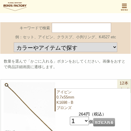
キーワードで検索
例：セット、アイピン、クラスプ、小判リング、K4527 etc
数量を選んで「かごに入れる」ボタンをおしてください。画像をおすと
で商品詳細画面に遷移します。
12本
パック
アイピン
0.7x55mm
K1698 - B
ブロンズ
264円（税込）
個