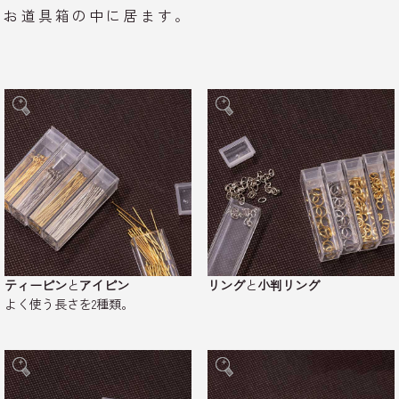
お道具箱の中に居ます。
ティーピン
と
アイピン
リング
と
小判リング
よく使う長さを2種類。