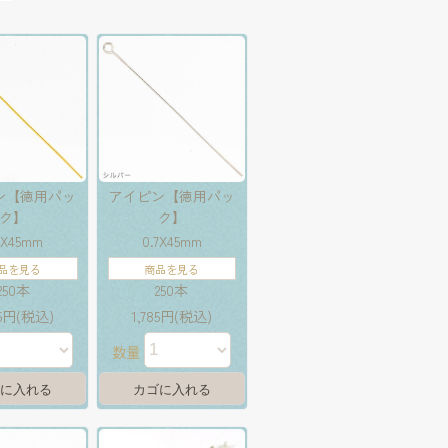
ン【徳用パッ
アイピン【徳用パッ
ク】
ク】
7X45mm
0.7X45mm
品を見る
商品を見る
250本
250本
85円(税込)
1,785円(税込)
数量