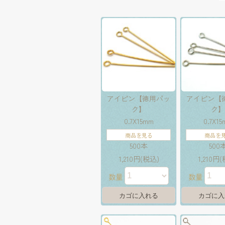
アイピン【徳用パッ
アイピン【
ク】
ク
0.7X15mm
0.7X1
商品を見る
商品を
500本
500
1,210円(税込)
1,210円
数量
数量