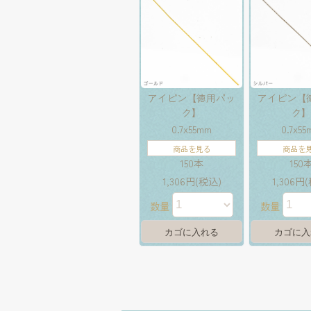
アイピン【徳用パッ
アイピン【
ク】
ク
0.7x55mm
0.7x5
商品を見る
商品を
150本
150
1,306円(税込)
1,306円
数量
数量