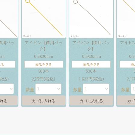
徳用パッ
アイピン【徳用パッ
アイピン【徳用パッ
アイピ
】
ク】
ク】
5mm
0.5X30mm
0.5X30mm
0.
見る
商品を見る
商品を見る
商
本
500本
500本
(税込)
2,722円(税込)
1,633円(税込)
2,1
数量
数量
数量