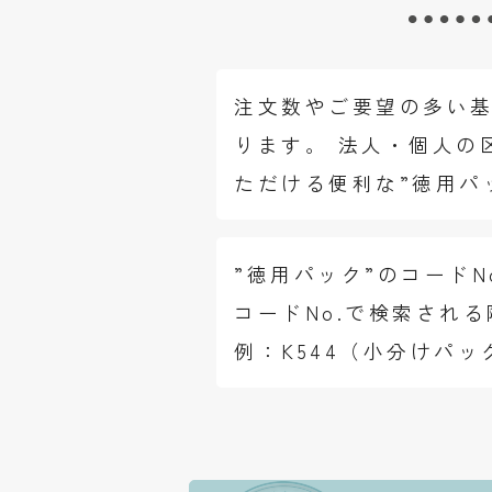
注文数やご要望の多い基
ります。 法人・個人の
ただける便利な”徳用パ
”徳用パック”のコードN
コードNo.で検索され
例：K544（小分けパッ