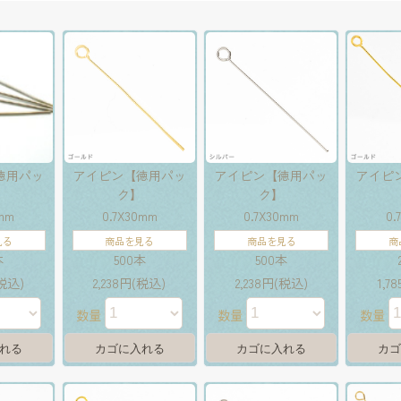
徳用パッ
アイピン【徳用パッ
アイピン【徳用パッ
アイピ
】
ク】
ク】
5mm
0.7X30mm
0.7X30mm
0.
見る
商品を見る
商品を見る
商
本
500本
500本
(税込)
2,238円(税込)
2,238円(税込)
1,7
数量
数量
数量