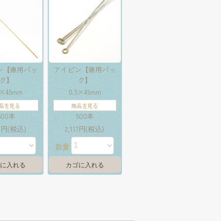
ン【徳用パッ
アイピン【徳用パッ
ク】
ク】
5×45mm
0.5×45mm
品を見る
商品を見る
500本
500本
17円(税込)
2,117円(税込)
数量