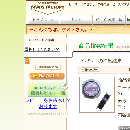
ビーズ・アクセサリーの専門店 ビーズファク
～こんにちは、ゲストさん。～
K2332 の抽出結
商品
コー
No.：
レビューをお待ちして
カラ
おります
号：
内容