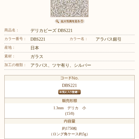
商品名：
デリカビーズ DBS221
カラー番号：
カラー名：
DBS221
アラバス銀引
産地：
日本
素材：
ガラス
加工の種類：
アラバス、ツヤ有り、シルバー
DBS221
1.3mm デリカ 小
(15/0)
約1750粒
（ロング角ケース約5g）