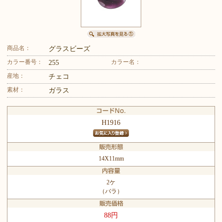
商品名：
グラスビーズ
カラー番号：
カラー名：
255
産地：
チェコ
素材：
ガラス
H1916
14X11mm
2ケ
（バラ）
88円