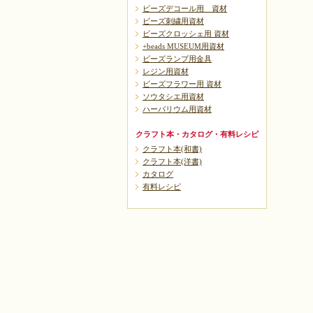
ビーズデコール用 資材
ビーズ刺繍用資材
ビーズクロッシェ用 資材
+beads MUSEUM用資材
ビーズランプ用金具
レジン用資材
ビーズフラワー用 資材
ソウタシエ用資材
ハーバリウム用資材
クラフト本・カタログ・有料レシピ
クラフト本(和書)
クラフト本(洋書)
カタログ
有料レシピ