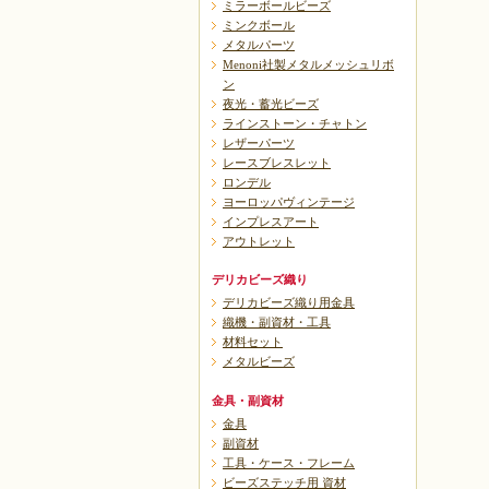
ミラーボールビーズ
ミンクボール
メタルパーツ
Menoni社製メタルメッシュリボ
ン
夜光・蓄光ビーズ
ラインストーン・チャトン
レザーパーツ
レースブレスレット
ロンデル
ヨーロッパヴィンテージ
インプレスアート
アウトレット
デリカビーズ織り
デリカビーズ織り用金具
織機・副資材・工具
材料セット
メタルビーズ
金具・副資材
金具
副資材
工具・ケース・フレーム
ビーズステッチ用 資材