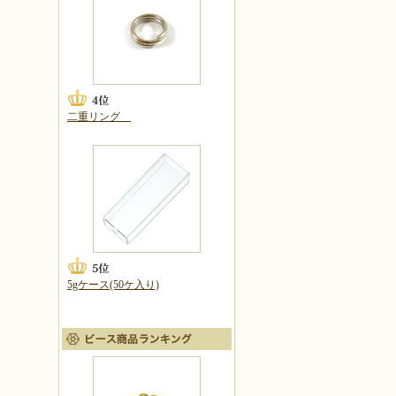
二重リング
5gケース(50ケ入り)