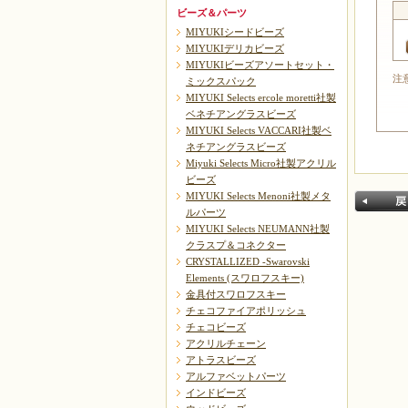
ビーズ＆パーツ
MIYUKIシードビーズ
MIYUKIデリカビーズ
MIYUKIビーズアソートセット・
注
ミックスパック
MIYUKI Selects ercole moretti社製
ベネチアングラスビーズ
MIYUKI Selects VACCARI社製ベ
ネチアングラスビーズ
Miyuki Selects Micro社製アクリル
ビーズ
MIYUKI Selects Menoni社製メタ
ルパーツ
MIYUKI Selects NEUMANN社製
クラスプ＆コネクター
CRYSTALLIZED -Swarovski
Elements (スワロフスキー)
金具付スワロフスキー
チェコファイアポリッシュ
戻る
チェコビーズ
アクリルチェーン
アトラスビーズ
アルファベットパーツ
インドビーズ