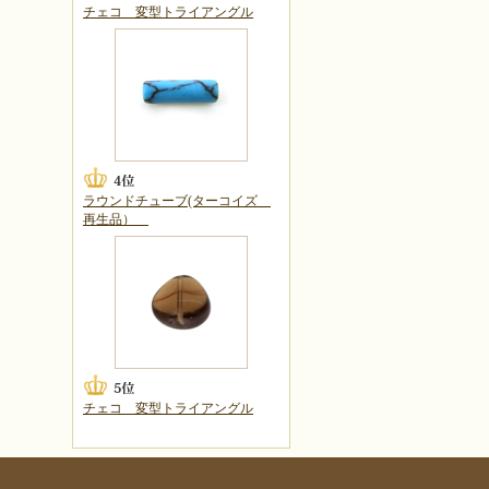
チェコ 変型トライアングル
ラウンドチューブ(ターコイズ
再生品）
チェコ 変型トライアングル