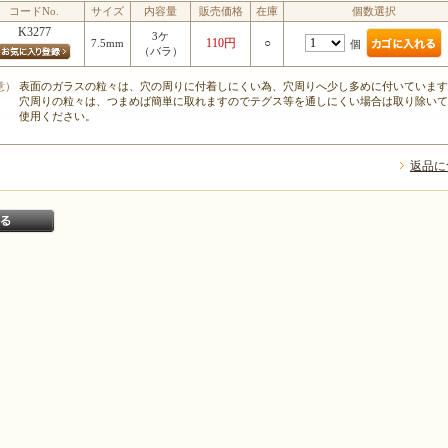
コードNo.
サイズ
内容量
販売価格
在庫
個数選択
K3277
3ケ
110円
○
7.5mm
個
（バラ）
意）
表面のガラスの粒々は、穴の周りに付着しにくい為、穴周りへ少し多めに付いています
穴周りの粒々は、つまめば簡単に取れますのでテグス等を通しにくい場合は取り除いて
使用ください。
返品に