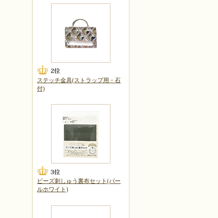
ステッチ金具(ストラップ用・石
付)
ビーズ刺しゅう裏布セット(パー
ルホワイト)