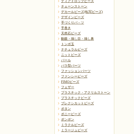
ティアドロップビーズ
チェーンストーン
デカールビーズ(転写ビーズ)
デザインビーズ
手づくりパ－ツ
手巻き
天然石ビーズ
動眼・挿し目・挿し鼻
トンボ玉
ナチュラルビーズ
ニットビーズ
パール
バラ型パーツ
ファッションパーツ
ファンシービーズ
FIMOビーズ
フェザー
プラスチック・アクリルストーン
プラスチックビーズ
プレクシカットビーズ
ボタン
ポニービーズ
ポンポン
ミラクルビーズ
ミラージュビーズ