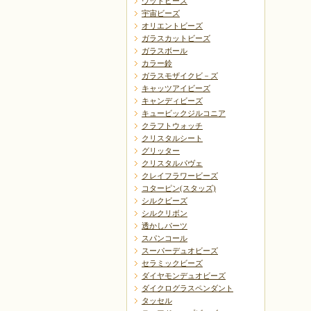
ウッドビーズ
宇宙ビーズ
オリエントビーズ
ガラスカットビーズ
ガラスボール
カラー鈴
ガラスモザイクビ－ズ
キャッツアイビーズ
キャンディビーズ
キュービックジルコニア
クラフトウォッチ
クリスタルシート
グリッター
クリスタルパヴェ
クレイフラワービーズ
コターピン(スタッズ)
シルクビーズ
シルクリボン
透かしパーツ
スパンコール
スーパーデュオビーズ
セラミックビーズ
ダイヤモンデュオビーズ
ダイクログラスペンダント
タッセル