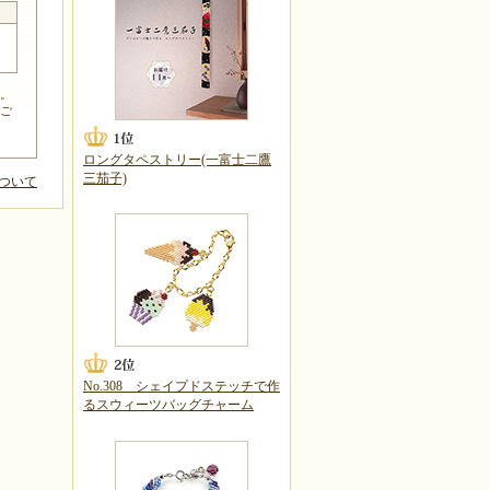
。
ご
ロングタペストリー(一富士二鷹
三茄子)
ついて
No.308 シェイプドステッチで作
るスウィーツバッグチャーム