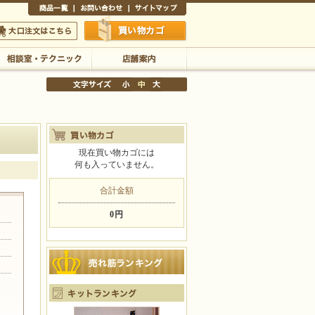
商品一覧
お問い合わせ
サイトマップ
買い物かご
口注文はこちら
相談室・テクニック
店舗案内
現在買い物カゴには
何も入っていません。
文字サイズの変更
小
中
大
合計金額
0円