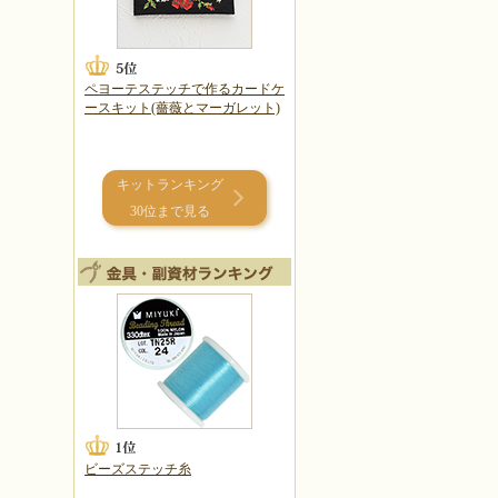
ペヨーテステッチで作るカードケ
ースキット(薔薇とマーガレット)
キットランキング
30位まで見る
ビーズステッチ糸