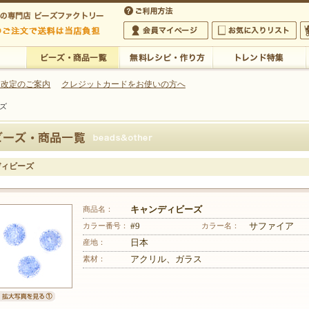
・アクセサリーの専門店
 改定のご案内
クレジットカードをお使いの方へ
ビーズ
ご利用方法
 5,000円以上のご注文で送料は当店が負担いたします
の専門店 ビーズファクトリー 5,000円以上のご注文で送料は当店が負担いたします
会員マイページ
お気に入りリスト
大
ビーズ・商品一覧
無料レシピ・作り方
トレンド特集
ディビーズ
商品名：
キャンディビーズ
カラー番号：
#9
カラー名：
サファイア
産地：
日本
素材：
アクリル、ガラス