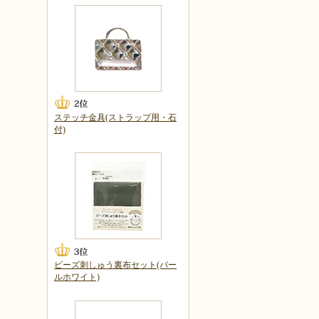
ステッチ金具(ストラップ用・石
付)
ビーズ刺しゅう裏布セット(パー
ルホワイト)