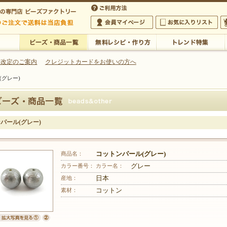
・アクセサリーの専門店
 改定のご案内
クレジットカードをお使いの方へ
(グレー)
ご利用方法
 5,000円以上のご注文で送料は当店が負担いたします
の専門店 ビーズファクトリー 5,000円以上のご注文で送料は当店が負担いたします
会員マイページ
お気に入りリスト
大
ビーズ・商品一覧
無料レシピ・作り方
トレンド特集
パール(グレー)
商品名：
コットンパール(グレー)
カラー番号：
カラー名：
グレー
産地：
日本
素材：
コットン