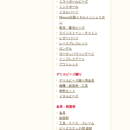
ミラーボールビーズ
ミンクボール
メタルパーツ
Menoni社製メタルメッシュリボ
ン
夜光・蓄光ビーズ
ラインストーン・チャトン
レザーパーツ
レースブレスレット
ロンデル
ヨーロッパヴィンテージ
インプレスアート
アウトレット
デリカビーズ織り
デリカビーズ織り用金具
織機・副資材・工具
材料セット
メタルビーズ
金具・副資材
金具
副資材
工具・ケース・フレーム
ビーズステッチ用 資材