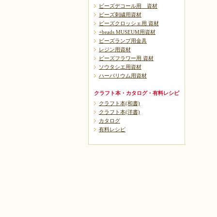
ビーズデコール用 資材
ビーズ刺繍用資材
ビーズクロッシェ用 資材
+beads MUSEUM用資材
ビーズランプ用金具
レジン用資材
ビーズフラワー用 資材
ソウタシエ用資材
ハーバリウム用資材
クラフト本・カタログ・有料レシピ
クラフト本(和書)
クラフト本(洋書)
カタログ
有料レシピ