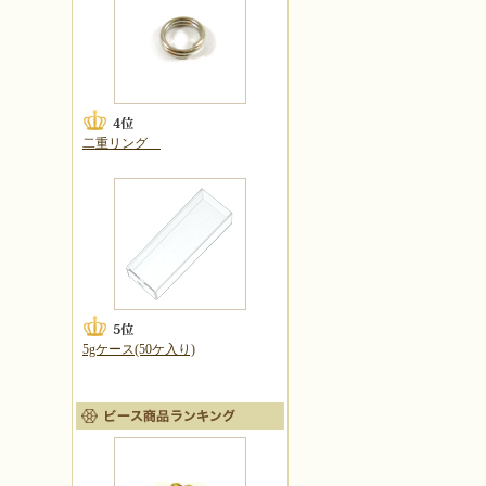
二重リング
5gケース(50ケ入り)