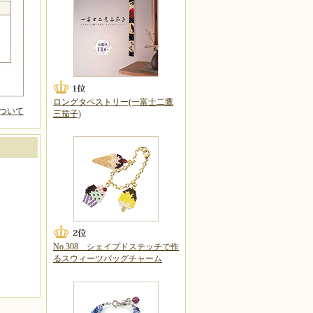
ロングタペストリー(一富士二鷹
ついて
三茄子)
No.308 シェイプドステッチで作
るスウィーツバッグチャーム