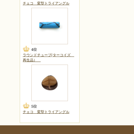
チェコ 変型トライアングル
ラウンドチューブ(ターコイズ
再生品）
チェコ 変型トライアングル