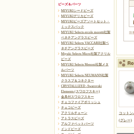
ビーズ＆パーツ
MIYUKIシードビーズ
MIYUKIデリカビーズ
MIYUKIビーズアソートセット・
ミックスパック
MIYUKI Selects ercole moretti社製
注
ベネチアングラスビーズ
MIYUKI Selects VACCARI社製ベ
ネチアングラスビーズ
Miyuki Selects Micro社製アクリル
ビーズ
MIYUKI Selects Menoni社製メタ
ルパーツ
MIYUKI Selects NEUMANN社製
クラスプ＆コネクター
CRYSTALLIZED -Swarovski
Elements (スワロフスキー)
金具付スワロフスキー
チェコファイアポリッシュ
チェコビーズ
アクリルチェーン
コットン
アトラスビーズ
(グレー)
アルファベットパーツ
インドビーズ