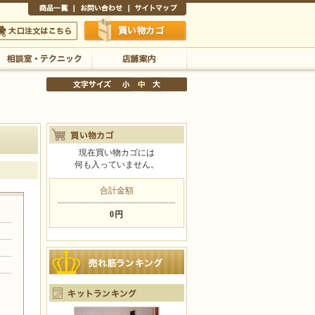
商品一覧
お問い合わせ
サイトマップ
買い物かご
口注文はこちら
相談室・テクニック
店舗案内
現在買い物カゴには
何も入っていません。
文字サイズの変更
小
中
大
合計金額
0円