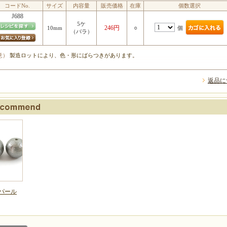
コードNo.
サイズ
内容量
販売価格
在庫
個数選択
J688
5ケ
246円
○
個
10mm
（バラ）
意）
製造ロットにより、色・形にばらつきがあります。
返品に
パール