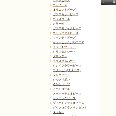
ウッドビーズ
宇宙ビーズ
オリエントビーズ
ガラスカットビーズ
ガラスボール
カラー鈴
ガラスモザイクビ－ズ
キャッツアイビーズ
キャンディビーズ
戻る
キュービックジルコニア
クラフトウォッチ
クリスタルシート
グリッター
クリスタルパヴェ
クレイフラワービーズ
コターピン(スタッズ)
シルクビーズ
シルクリボン
透かしパーツ
スパンコール
スーパーデュオビーズ
セラミックビーズ
ダイヤモンデュオビーズ
ダイクログラスペンダント
タッセル