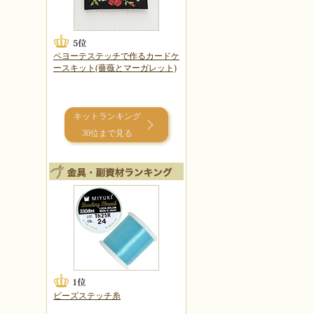
ペヨーテステッチで作るカードケ
ースキット(薔薇とマーガレット)
キットランキング
30位まで見る
ビーズステッチ糸