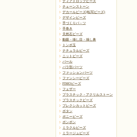
ティアドロップビーズ
チェーンストーン
デカールビーズ(転写ビーズ)
デザインビーズ
手づくりパ－ツ
手巻き
天然石ビーズ
動眼・挿し目・挿し鼻
トンボ玉
ナチュラルビーズ
ニットビーズ
パール
バラ型パーツ
ファッションパーツ
ファンシービーズ
FIMOビーズ
フェザー
プラスチック・アクリルストーン
プラスチックビーズ
プレクシカットビーズ
ボタン
ポニービーズ
ポンポン
ミラクルビーズ
ミラージュビーズ