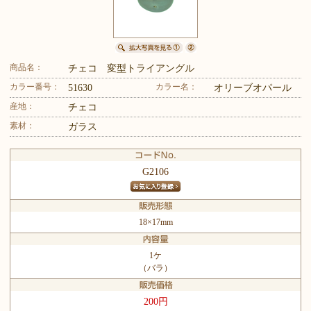
商品名：
チェコ 変型トライアングル
カラー番号：
カラー名：
51630
オリーブオパール
産地：
チェコ
素材：
ガラス
G2106
18×17mm
1ケ
（バラ）
200円