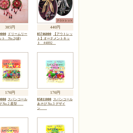
385円
440円
0000
ドリームリー
85746000
【アウトレッ
ト No.2(緑)
ト】オーナメントキッ
ト #4892
176円
176円
0000
スパンコール
85811000
スパンコール
び No.2 星型
あそび No.3 デザイ
ン