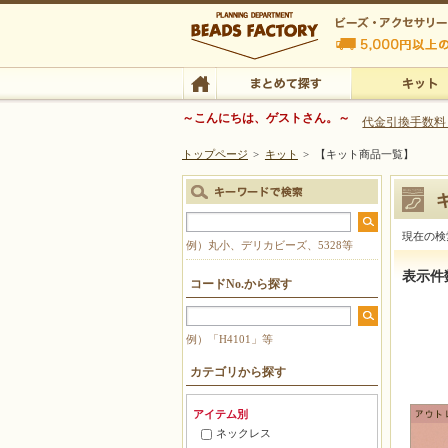
ビーズファクトリー ビーズ・パーツ・金具など
～こんにちは、ゲストさん。～
代金引換手数料
トップページ
>
キット
>
【キット商品一覧】
ビーズ・アクセサリーの専門店 ビーズファクトリー
ビーズ・アクセサリー
TOP
まとめて探す
キット
現在の検
例）丸小、デリカビーズ、5328等
【キット
表示件
コードNo.から探す
例）「H4101」等
カテゴリから探す
アイテム別
ネックレス