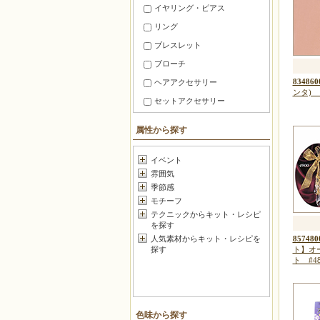
イヤリング・ピアス
リング
ブレスレット
ブローチ
834860
ヘアアクセサリー
ン
セットアクセサリー
ファッション小物
属性から探す
スマホ・携帯 アクセサリー
メガネ・マスク小物
イベント
雰囲気
暮らしの小道具
季節感
チャーム
モチーフ
お守り・香り
テクニックからキット・レシピ
を探す
マスコット
857480
人気素材からキット・レシピを
フラワー
ト】オ
探す
ト #4
ポーチ・がま口
バッグ＆グッズ
壁のインテリア
色味から探す