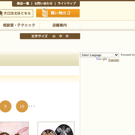
商品一覧
お問い合わせ
サイトマップ
買い物かご
口注文はこちら
Powered by
Translate
相談室・テクニック
店舗案内
文字サイズの変更
小
中
大
9
10
･･･