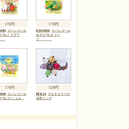
176円
176円
5000
スパンコール
85816000
スパンコール
 No.7 フラワ
あそび No.8 リー
ー
フ
176円
528円
0000
スパンコール
BFK10
マルチカラーの
 No.12 シェル
花形リング