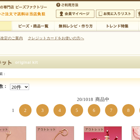
・アクセサリーの専門店
 改定のご案内
クレジットカードをお使いの方へ
ご利用方法
 5,000円以上のご注文で送料は当店が負担いたします
の専門店 ビーズファクトリー 5,000円以上のご注文で送料は当店が負担いたします
会員マイページ
お気に入りリスト
大
ビーズ・商品一覧
無料レシピ・作り方
トレンド特集
索：
商品一覧】
数：
20/1018
商品中
1
2
3
4
5
6
7
8