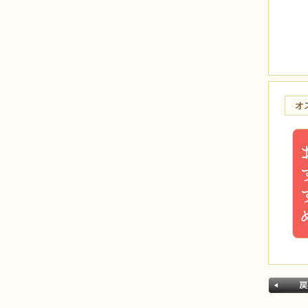
メンズアクセサリー
ブランド別
BEADS FACTORY(BFK)
BEADS FACTORY(BO)
MIYUKI
Beads Home Deco
オ
HCK
HCA
LK
MK
CREATE your STYLE with
Swarovski
オススメ
今月のオススメ8月
気まぐれキット