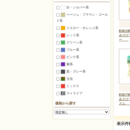
置くインテリア
白・シルバー系
つるすインテリア
ベージュ・ブラウン・ゴール
照明
ド系
ステーショナリー
イエロー・オレンジ系
858120
マグネット
レッド系
あそび 
ピンクッション
ー
グリーン系
ゴルフマーカー
ブルー系
万華鏡
ピンク系
自由に作る【ミックス】
紫系
デリカビーズ織り材料セット
黒・グレー系
【織機使用】
玉虫
仕立て済みの箱入り【完成品】
ミックス
ストライプ
858170
対象別
あそび 
初心者
価格から探す
ズ
中上級者
子供向け
表示件
デリカビーズ織機使用