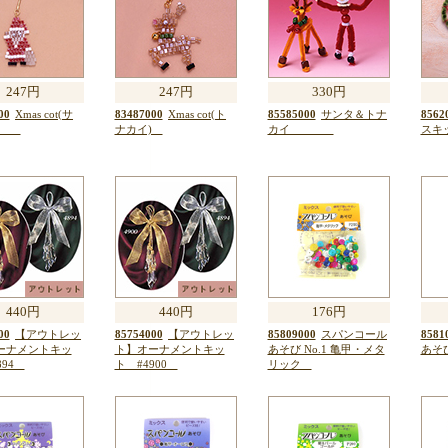
247円
247円
330円
00
Xmas cot(サ
83487000
Xmas cot(ト
85585000
サンタ＆トナ
8562
タ)
ナカイ)
カイ
スキッ
440円
440円
176円
00
【アウトレッ
85754000
【アウトレッ
85809000
スパンコール
8581
ーナメントキッ
ト】オーナメントキッ
あそび No.1 亀甲・メタ
あそ
894
ト #4900
リック