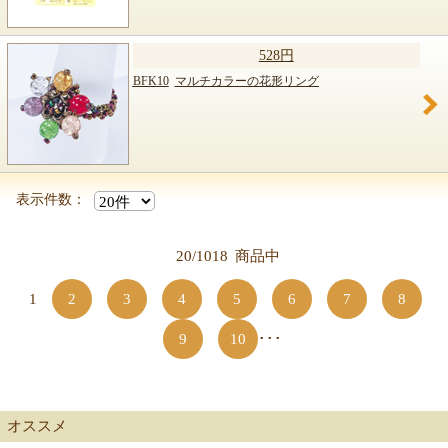
528円
BFK10
マルチカラーの花形リング
表示件数：
20/1018
商品中
1
2
3
4
5
6
7
8
9
10
･･･
オススメ