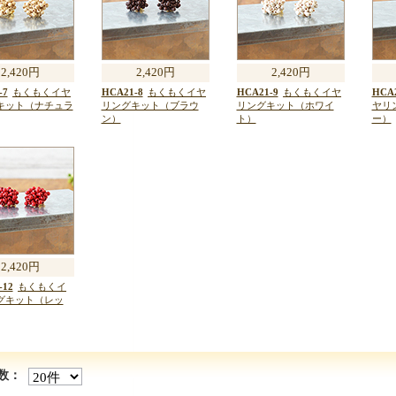
2,420円
2,420円
2,420円
-7
もくもくイヤ
HCA21-8
もくもくイヤ
HCA21-9
もくもくイヤ
HCA2
キット（ナチュラ
リングキット（ブラウ
リングキット（ホワイ
ヤリ
ン）
ト）
ー）
2,420円
-12
もくもくイ
グキット（レッ
数：