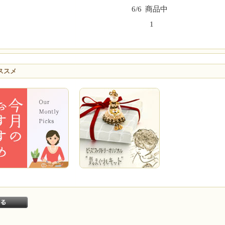
6/6
商品中
1
ススメ