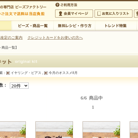
・アクセサリーの専門店
 改定のご案内
クレジットカードをお使いの方へ
ト商品一覧】
ご利用方法
 5,000円以上のご注文で送料は当店が負担いたします
の専門店 ビーズファクトリー 5,000円以上のご注文で送料は当店が負担いたします
会員マイページ
お気に入りリスト
大
ビーズ・商品一覧
無料レシピ・作り方
トレンド特集
索：
イヤリング・ピアス ,
今月のオススメ8月
ススメ8月【キット商品一覧】
数：
6/6
商品中
1