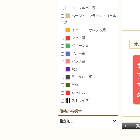
置くインテリア
白・シルバー系
つるすインテリア
ベージュ・ブラウン・ゴール
照明
ド系
ステーショナリー
イエロー・オレンジ系
マグネット
レッド系
ピンクッション
オ
グリーン系
ゴルフマーカー
ブルー系
万華鏡
ピンク系
自由に作る【ミックス】
紫系
デリカビーズ織り材料セット
黒・グレー系
【織機使用】
玉虫
仕立て済みの箱入り【完成品】
ミックス
ストライプ
対象別
初心者
価格から探す
中上級者
子供向け
デリカビーズ織機使用