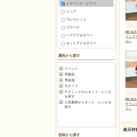
イヤリング・ピアス
リング
ブレスレット
ブローチ
HCA21
ヘアアクセサリー
リング
ル）
セットアクセサリー
ファッション小物
属性から探す
スマホ・携帯 アクセサリー
メガネ・マスク小物
イベント
雰囲気
暮らしの小道具
季節感
チャーム
モチーフ
お守り・香り
テクニックからキット・レシピ
を探す
マスコット
HCA21
人気素材からキット・レシピを
ヤリン
フラワー
探す
ド）
ポーチ・がま口
バッグ＆グッズ
表示件
壁のインテリア
色味から探す