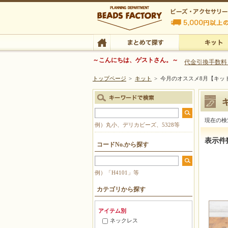
ビーズファクトリー ビーズ・パーツ・金具など
～こんにちは、ゲストさん。～
代金引換手数料
トップページ
>
キット
>
今月のオススメ8月【キッ
ビーズ・アクセサリーの専門店 ビーズファクトリー
ビーズ・アクセサリー
TOP
まとめて探す
キット
現在の検
例）丸小、デリカビーズ、5328等
今月のオ
表示件
コードNo.から探す
例）「H4101」等
カテゴリから探す
アイテム別
ネックレス