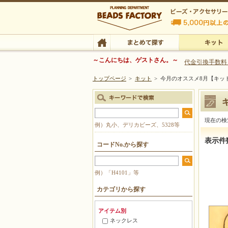
ビーズファクトリー ビーズ・パーツ・金具など
～こんにちは、ゲストさん。～
代金引換手数料
トップページ
>
キット
>
今月のオススメ8月【キッ
ビーズ・アクセサリーの専門店 ビーズファクトリー
ビーズ・アクセサリー
TOP
まとめて探す
キット
現在の検
例）丸小、デリカビーズ、5328等
今月のオ
表示件
コードNo.から探す
例）「H4101」等
カテゴリから探す
アイテム別
ネックレス