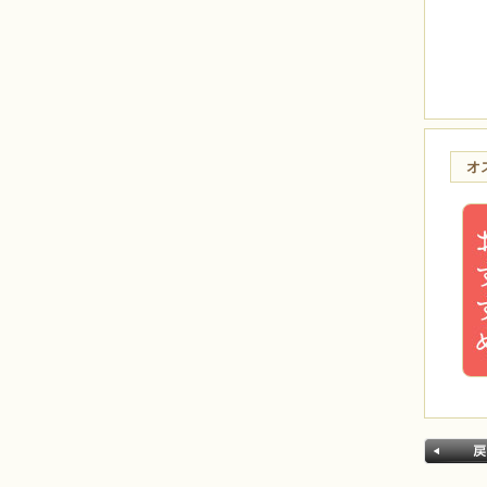
メンズアクセサリー
ブランド別
BEADS FACTORY(BFK)
BEADS FACTORY(BO)
MIYUKI
Beads Home Deco
オ
HCK
HCA
LK
MK
CREATE your STYLE with
Swarovski
オススメ
今月のオススメ8月
気まぐれキット