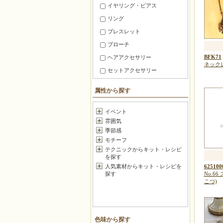
イヤリング・ピアス
リング
ブレスレット
ブローチ
BFK71
ヘアアクセサリー
ネック
セットアクセサリー
ファッション小物
属性から探す
スマホ・携帯 アクセサリー
メガネ・マスク小物
イベント
雰囲気
暮らしの小道具
季節感
チャーム
モチーフ
お守り・香り
テクニックからキット・レシピ
を探す
マスコット
625100
人気素材からキット・レシピを
フラワー
No.6
探す
こつ)
ポーチ・がま口
バッグ＆グッズ
壁のインテリア
色味から探す