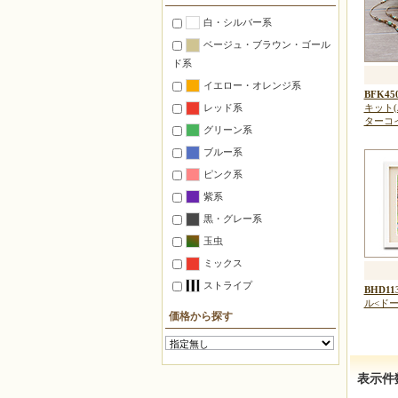
置くインテリア
白・シルバー系
つるすインテリア
ベージュ・ブラウン・ゴール
照明
ド系
ステーショナリー
イエロー・オレンジ系
BFK45
マグネット
レッド系
キット
ピンクッション
ターコ
グリーン系
ゴルフマーカー
ブルー系
万華鏡
ピンク系
自由に作る【ミックス】
紫系
デリカビーズ織り材料セット
黒・グレー系
【織機使用】
玉虫
仕立て済みの箱入り【完成品】
ミックス
ストライプ
BHD11
対象別
ル<ドー
初心者
価格から探す
中上級者
子供向け
表示件
デリカビーズ織機使用