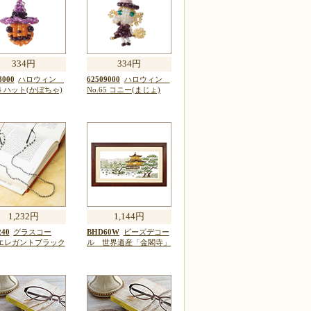
334円
334円
8000
ハロウィン
62509000
ハロウィン
64 ハット(かぼちゃ)
No.65 コニー(まじょ)
1,232円
1,144円
40
グラスコー
BHD60W
ビーズデコー
エレガントブラック
ル 世界遺産「金閣寺」