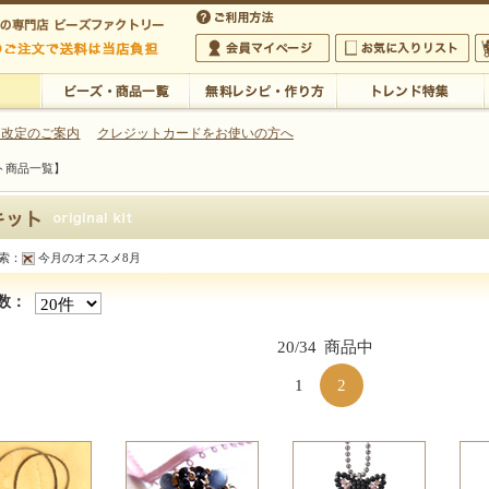
・アクセサリーの専門店
 改定のご案内
クレジットカードをお使いの方へ
ト商品一覧】
ご利用方法
 5,000円以上のご注文で送料は当店が負担いたします
の専門店 ビーズファクトリー 5,000円以上のご注文で送料は当店が負担いたします
会員マイページ
お気に入りリスト
大
ビーズ・商品一覧
無料レシピ・作り方
トレンド特集
索：
今月のオススメ8月
ススメ8月【キット商品一覧】
数：
20/34
商品中
1
2