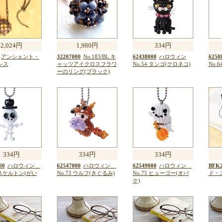
2,024円
1,980円
334円
アンシェント・
32207000
No.183/BL キ
62438000
ハロウィン
6250
レス
ャッツアイクロスフラワ
No.54 タンゴ(クロネコ)
No.
ーのリング(ブラック)
334円
334円
334円
00
ハロウィン
62547000
ハロウィン
62549000
ハロウィン
BFK2
6 スケルトン(がい
No.73 ウルフ(きぐるみ)
No.75 ヒューゴー(オバ
ド・
ケ)