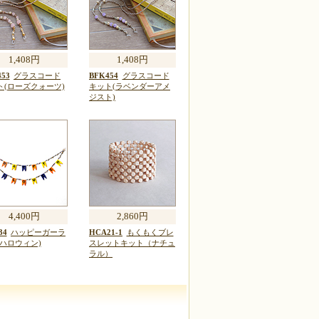
1,408円
1,408円
53
グラスコード
BFK454
グラスコード
ト(ローズクォーツ)
キット(ラベンダーアメ
ジスト)
4,400円
2,860円
34
ハッピーガーラ
HCA21-1
もくもくブレ
(ハロウィン)
スレットキット（ナチュ
ラル）