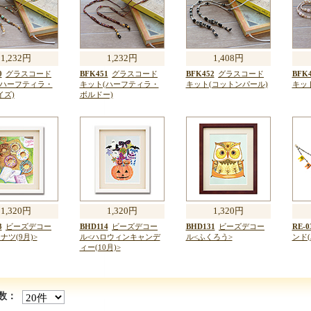
1,232円
1,232円
1,408円
0
グラスコード
BFK451
グラスコード
BFK452
グラスコード
BFK4
(ハーフティラ・
キット(ハーフティラ・
キット(コットンパール)
キッ
イズ)
ボルドー)
1,320円
1,320円
1,320円
3
ビーズデコー
BHD114
ビーズデコー
BHD131
ビーズデコー
RE-0
ナツ(9月)>
ル<ハロウィンキャンデ
ル<ふくろう>
ンド
ィー(10月)>
数：