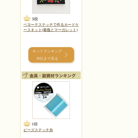
ペヨーテステッチで作るカードケ
ースキット(薔薇とマーガレット)
キットランキング
30位まで見る
ビーズステッチ糸