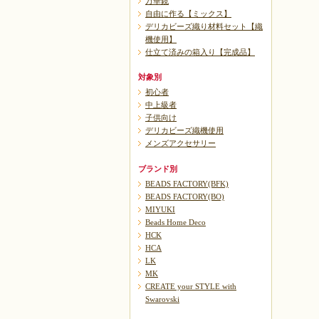
万華鏡
自由に作る【ミックス】
デリカビーズ織り材料セット【織
機使用】
仕立て済みの箱入り【完成品】
対象別
初心者
中上級者
子供向け
デリカビーズ織機使用
メンズアクセサリー
ブランド別
BEADS FACTORY(BFK)
BEADS FACTORY(BO)
MIYUKI
Beads Home Deco
HCK
HCA
LK
MK
CREATE your STYLE with
Swarovski