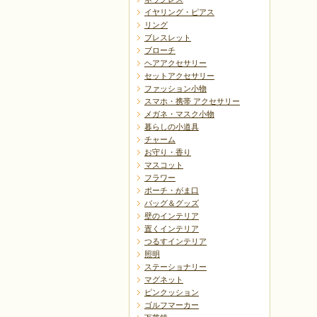
イヤリング・ピアス
リング
ブレスレット
ブローチ
ヘアアクセサリー
セットアクセサリー
ファッション小物
スマホ・携帯 アクセサリー
メガネ・マスク小物
暮らしの小道具
チャーム
お守り・香り
マスコット
フラワー
ポーチ・がま口
バッグ＆グッズ
壁のインテリア
置くインテリア
つるすインテリア
照明
ステーショナリー
マグネット
ピンクッション
ゴルフマーカー