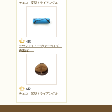
チェコ 変型トライアングル
ラウンドチューブ(ターコイズ
再生品）
チェコ 変型トライアングル