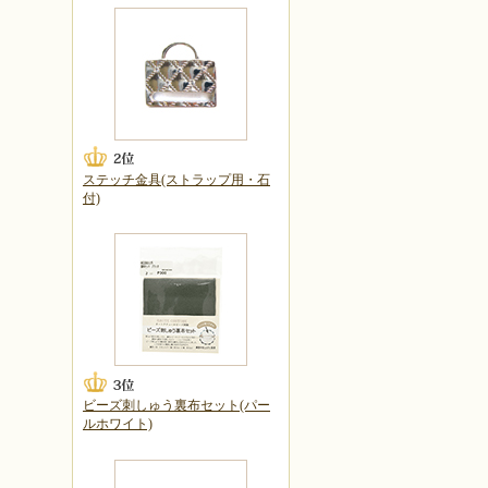
ステッチ金具(ストラップ用・石
付)
ビーズ刺しゅう裏布セット(パー
ルホワイト)