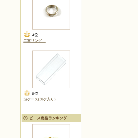
二重リング
5gケース(50ケ入り)