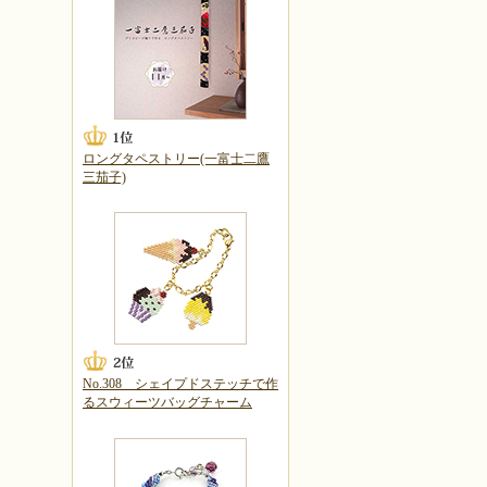
ロングタペストリー(一富士二鷹
三茄子)
No.308 シェイプドステッチで作
るスウィーツバッグチャーム