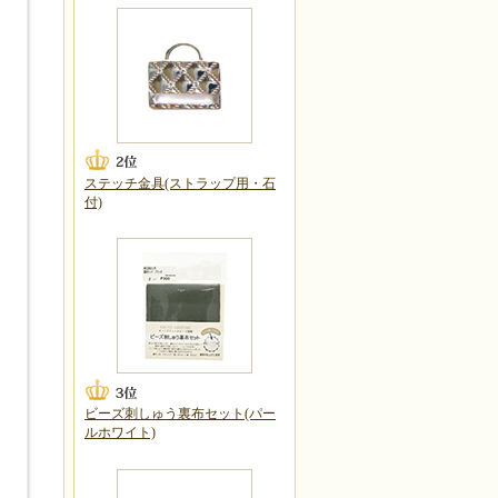
ステッチ金具(ストラップ用・石
付)
ビーズ刺しゅう裏布セット(パー
ルホワイト)