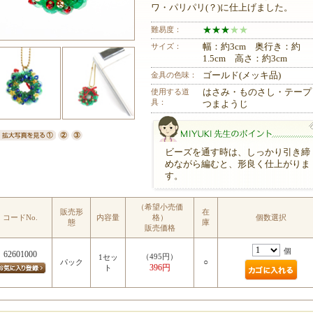
ワ・パリパリ(？)に仕上げました。
難易度：
★
★
★
★
★
サイズ：
幅：約3cm 奥行き：約
1.5cm 高さ：約3cm
金具の色味：
ゴールド(メッキ品)
使用する道
はさみ・ものさし・テープ
具：
つまようじ
ビーズを通す時は、しっかり引き締
めながら編むと、形良く仕上がりま
す。
（希望小売価
販売形
在
コードNo.
内容量
格）
個数選択
MIYUKI先生のポイント
態
庫
販売価格
個
62601000
（495円）
1セッ
○
パック
396円
ト