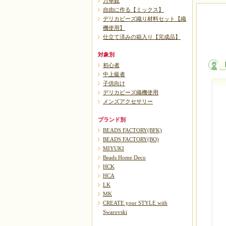
万華鏡
自由に作る【ミックス】
デリカビーズ織り材料セット【織
機使用】
仕立て済みの箱入り【完成品】
対象別
初心者
中上級者
子供向け
デリカビーズ織機使用
メンズアクセサリー
ブランド別
BEADS FACTORY(BFK)
BEADS FACTORY(BO)
MIYUKI
Beads Home Deco
HCK
HCA
LK
MK
CREATE your STYLE with
Swarovski