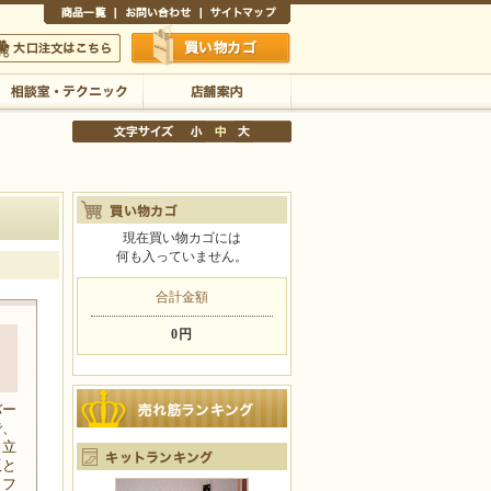
商品一覧
お問い合わせ
サイトマップ
買い物かご
口注文はこちら
相談室・テクニック
店舗案内
現在買い物カゴには
何も入っていません。
文字サイズの変更
小
中
大
合計金額
0円
バー
で、
も立
版と
ワフ