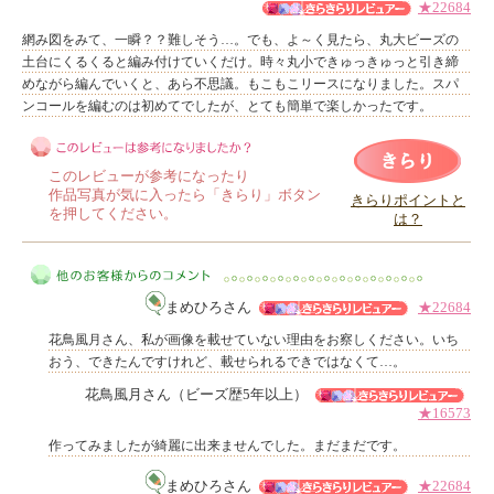
★22684
網み図をみて、一瞬？？難しそう…。でも、よ～く見たら、丸大ビーズの
土台にくるくると編み付けていくだけ。時々丸小できゅっきゅっと引き締
めながら編んでいくと、あら不思議。もこもこリースになりました。スパ
ンコールを編むのは初めてでしたが、とても簡単で楽しかったです。
このレビューが参考になったり
作品写真が気に入ったら「きらり」ボタン
きらりポイントと
を押してください。
は？
このレビューは参考になりましたか？
まめひろさん
★22684
花鳥風月さん、私が画像を載せていない理由をお察しください。いち
おう、できたんですけれど、載せられるできではなくて…。
花鳥風月さん（ビーズ歴5年以上）
★16573
他のお客様からのコメント
作ってみましたが綺麗に出来ませんでした。まだまだです。
まめひろさん
★22684