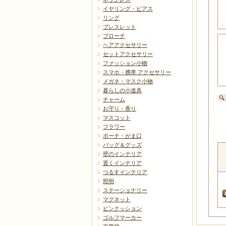
イヤリング・ピアス
リング
ブレスレット
ブローチ
ヘアアクセサリー
セットアクセサリー
ファッション小物
スマホ・携帯 アクセサリー
メガネ・マスク小物
暮らしの小道具
チャーム
お守り・香り
マスコット
フラワー
ポーチ・がま口
バッグ＆グッズ
壁のインテリア
置くインテリア
つるすインテリア
照明
ステーショナリー
マグネット
ピンクッション
ゴルフマーカー