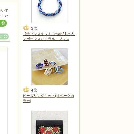
ついて
ました
【学ブレスキット Lesson5】ヘリ
ンボーンスパイラル・ブレス
ビーズリングキット(オペークカ
ラー)