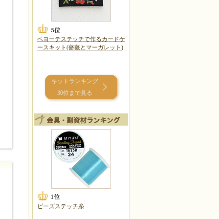
ペヨーテステッチで作るカードケ
ースキット(薔薇とマーガレット)
キットランキング
30位まで見る
ビーズステッチ糸