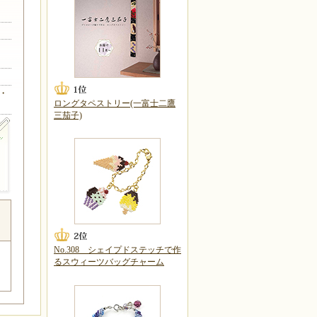
・
ロングタペストリー(一富士二鷹
三茄子)
No.308 シェイプドステッチで作
るスウィーツバッグチャーム