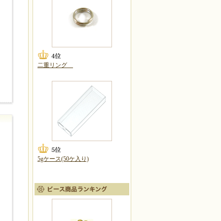
二重リング
5gケース(50ケ入り)