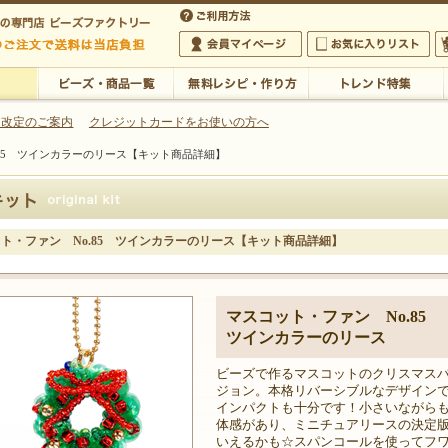
・アクセサリーの専門店
 改定のご案内
クレジットカードをお使いの方へ
.85 ツインカラーのリース【キット商品詳細】
ご利用方法
 5,000円以上のご注文で送料は当店が負担いたします
の専門店 ビーズファクトリー 5,000円以上のご注文で送料は当店が負担いたします
会員マイページ
お気に入りリスト
大
ビーズ・商品一覧
無料レシピ・作り方
トレンド特集
ト・ファン No.85 ツインカラーのリース【キット商品詳細】
マスコット・ファン No.85
ツインカラーのリース
ビーズで作るマスコットのクリスマス
ジョン。本格リバーシブルなデザイン
インパクトも十分です！小さいながら
体感があり、ミニチュアリースの決定
いえるかも☆スパンコールを使ってフ