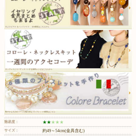
大ぶりピアス をハンドメイド 全6種類はこちらから
ネックレスとコーディネートする無料レシピはこちらから
艶やかな大きめパーツが魅力的なブレスレット6種類はこちら
難易度：
★
★
★
★
★
サイズ：
約49～54cm(金具含む)