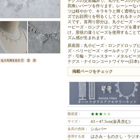
テグスの交差編みで、丸小ビーズの小
四角いパーツを作ります。レーシーな
ツは軽やかで、キラキラと輝く透明な
ズでお顔周りを明るくしてくれるネッ
スです。首周り部分は、丸小ビーズ・
ービーズ・ロングドロップビーズを通
け。形状の違うビーズを使用すること
ズム感が生まれます。
原産国：丸小ビーズ・ロングドロップ
ズ・ベリービーズ・ボールチップ・リ
グ・引輪・アジャスター・メタルビー
テグス・ナイロンコートワイヤー(日本)
掲載ページをチェック
難易度：
★
★
★
★
★
サイズ：
43～47.5cm(金具含む)
金具の色味：
シルバー
使用する道
はさみ・ものさし・ラジオ