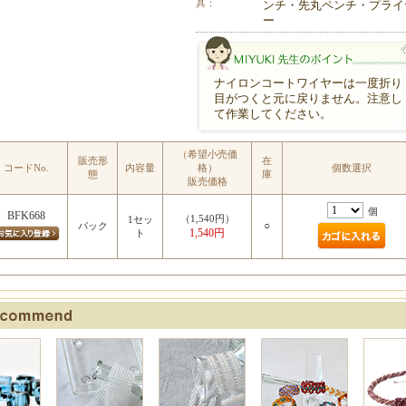
具：
ンチ・先丸ペンチ・プライ
ー
ナイロンコートワイヤーは一度折り
目がつくと元に戻りません。注意し
て作業してください。
（希望小売価
販売形
在
コードNo.
内容量
格）
個数選択
MIYUKI先生のポイント
態
庫
販売価格
個
BFK668
（1,540円）
1セッ
○
パック
1,540円
ト