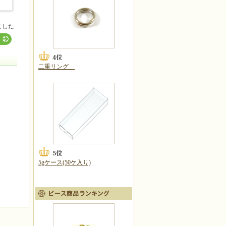
ました
二重リング
5gケース(50ケ入り)