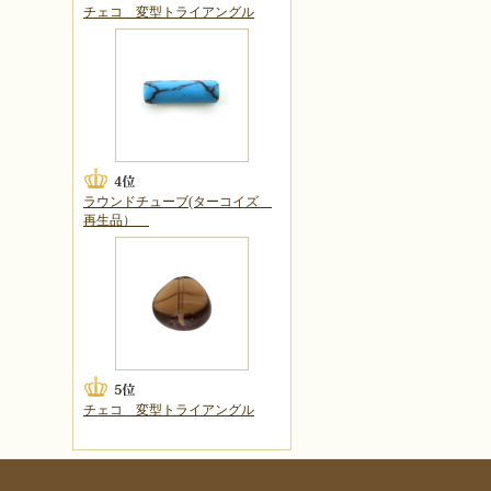
チェコ 変型トライアングル
ラウンドチューブ(ターコイズ
再生品）
チェコ 変型トライアングル