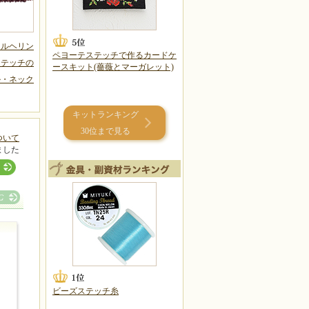
ラルヘリン
ペヨーテステッチで作るカードケ
ステッチの
ースキット(薔薇とマーガレット)
ル・ネック
キットランキング
30位まで見る
ついて
ました
ビーズステッチ糸