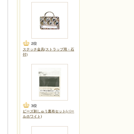
ステッチ金具(ストラップ用・石
付)
ビーズ刺しゅう裏布セット(パー
ルホワイト)