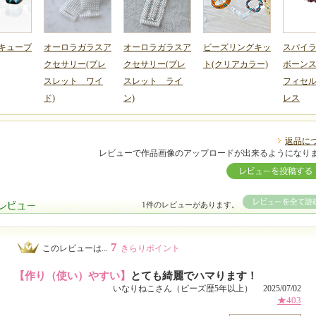
キューブ
オーロラガラスア
オーロラガラスア
ビーズリングキッ
スパイ
クセサリー(ブレ
クセサリー(ブレ
ト(クリアカラー)
ボーン
スレット ワイ
スレット ライ
フィセ
ド)
ン)
レス
返品に
レビューで作品画像のアップロードが出来るようになり
1件のレビューがあります。
7
このレビューは...
きらりポイント
【作り（使い）やすい】
とても綺麗でハマります！
いなりねこさん（ビーズ歴5年以上） 2025/07/02
★403