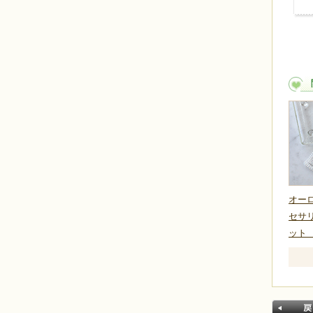
オー
セサ
ット