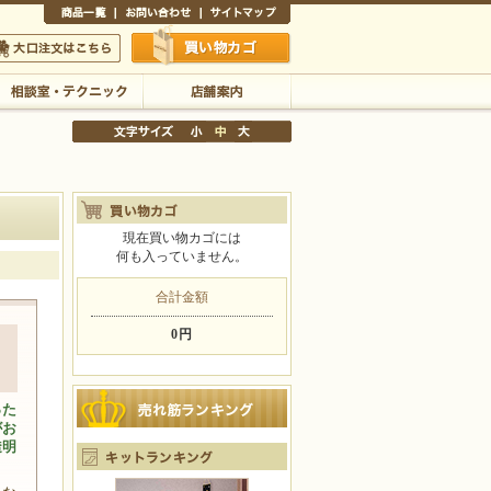
商品一覧
お問い合わせ
サイトマップ
買い物かご
口注文はこちら
相談室・テクニック
店舗案内
現在買い物カゴには
何も入っていません。
文字サイズの変更
小
中
大
合計金額
0円
った
がお
透明