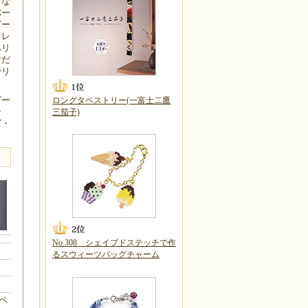
さな
パー
ビー
クレ
ベリ
すだ
でリ
ビー
ロングタペストリー(一富士二鷹
ン
三茄子)
ズ・
No.308 シェイプドステッチで作
るスウィーツバッグチャーム
ペ