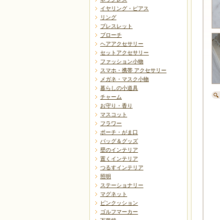
イヤリング・ピアス
リング
ブレスレット
ブローチ
ヘアアクセサリー
セットアクセサリー
ファッション小物
スマホ・携帯 アクセサリー
メガネ・マスク小物
暮らしの小道具
チャーム
お守り・香り
マスコット
フラワー
ポーチ・がま口
バッグ＆グッズ
壁のインテリア
置くインテリア
つるすインテリア
照明
ステーショナリー
マグネット
ピンクッション
ゴルフマーカー