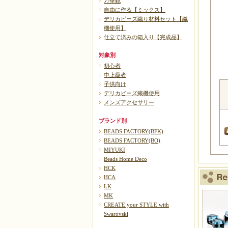
万華鏡
自由に作る【ミックス】
デリカビーズ織り材料セット【織
機使用】
仕立て済みの箱入り【完成品】
対象別
初心者
中上級者
子供向け
デリカビーズ織機使用
メンズアクセサリー
ブランド別
BEADS FACTORY(BFK)
BEADS FACTORY(BO)
MIYUKI
Beads Home Deco
HCK
HCA
LK
MK
CREATE your STYLE with
Swarovski