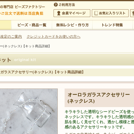
・アクセサリーの専門店
 改定のご案内
クレジットカードをお使いの方へ
ー(ネックレス)【キット商品詳細】
ご利用方法
 5,000円以上のご注文で送料は当店が負担いたします
の専門店 ビーズファクトリー 5,000円以上のご注文で送料は当店が負担いたします
会員マイページ
お気に入りリスト
大
ビーズ・商品一覧
無料レシピ・作り方
トレンド特集
ガラスアクセサリー(ネックレス)【キット商品詳細】
オーロラガラスアクセサリー
(ネックレス)
キラキラした透明なシードビーズを使
ネックレスです。キラキラした透明感
肌を美しく見せてくれ、透かし模様と
感のあるアクセサリーキットです。