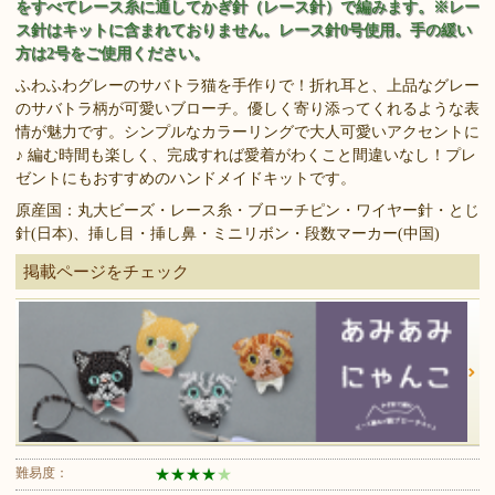
をすべてレース糸に通してかぎ針（レース針）で編みます。※レー
ス針はキットに含まれておりません。レース針0号使用。手の緩い
方は2号をご使用ください。
ふわふわグレーのサバトラ猫を手作りで！折れ耳と、上品なグレー
のサバトラ柄が可愛いブローチ。優しく寄り添ってくれるような表
情が魅力です。シンプルなカラーリングで大人可愛いアクセントに
♪ 編む時間も楽しく、完成すれば愛着がわくこと間違いなし！プレ
ゼントにもおすすめのハンドメイドキットです。
原産国：丸大ビーズ・レース糸・ブローチピン・ワイヤー針・とじ
針(日本)、挿し目・挿し鼻・ミニリボン・段数マーカー(中国)
掲載ページをチェック
難易度：
★
★
★
★
★