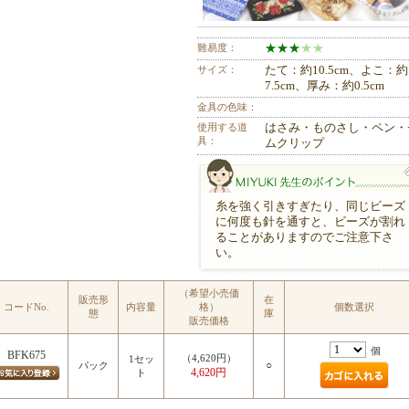
難易度：
★
★
★
★
★
サイズ：
たて：約10.5cm、よこ：約
7.5cm、厚み：約0.5cm
金具の色味：
使用する道
はさみ・ものさし・ペン・
具：
ムクリップ
糸を強く引きすぎたり、同じビーズ
に何度も針を通すと、ビーズが割れ
ることがありますのでご注意下さ
い。
（希望小売価
MIYUKI先生のポイント
販売形
在
コードNo.
内容量
格）
個数選択
態
庫
販売価格
個
BFK675
（4,620円）
1セッ
○
パック
4,620円
ト