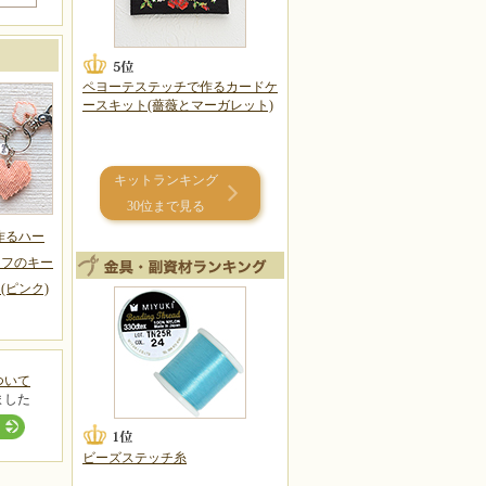
ペヨーテステッチで作るカードケ
ースキット(薔薇とマーガレット)
キットランキング
30位まで見る
作るハー
ーフのキー
(ピンク)
ついて
ました
ビーズステッチ糸