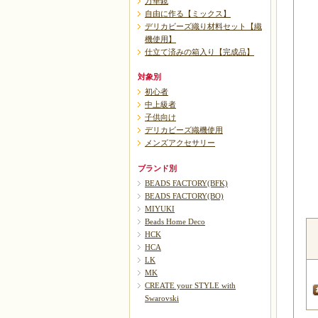
万華鏡
自由に作る【ミックス】
デリカビーズ織り材料セット【織
機使用】
仕立て済みの箱入り【完成品】
対象別
初心者
中上級者
子供向け
デリカビーズ織機使用
メンズアクセサリー
ブランド別
BEADS FACTORY(BFK)
BEADS FACTORY(BO)
MIYUKI
Beads Home Deco
HCK
HCA
LK
MK
CREATE your STYLE with
Swarovski