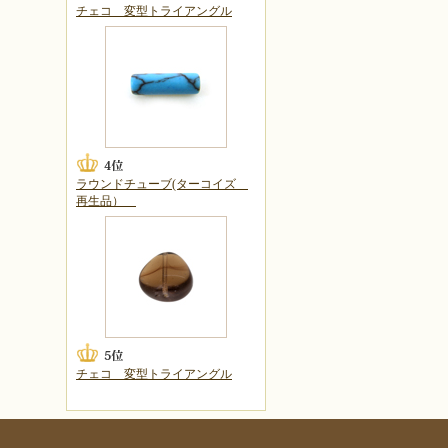
チェコ 変型トライアングル
ラウンドチューブ(ターコイズ
再生品）
チェコ 変型トライアングル