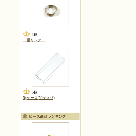
二重リング
5gケース(50ケ入り)