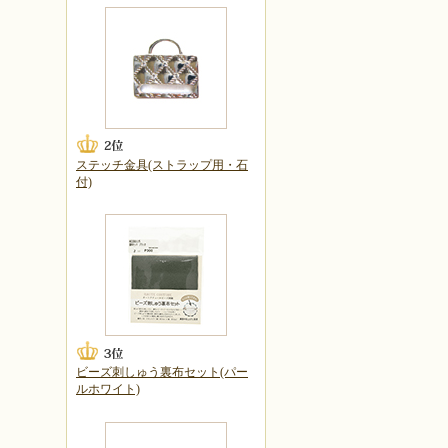
ステッチ金具(ストラップ用・石
付)
ビーズ刺しゅう裏布セット(パー
ルホワイト)