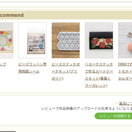
ップ
ビーズワッペン専
ビーズステッチポ
ペヨーテステッチ
DBMで
用両面シール
ーチキット(アイ
で作るカードケー
トモチ
ボリー)
スキット(薔薇と
ホルダー
マーガレット)
返品に
レビューで作品画像のアップロードが出来るようになり