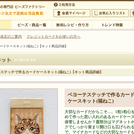
・アクセサリーの専門店
 改定のご案内
クレジットカードをお使いの方へ
ードケースキット(福ねこ)【キット商品詳細】
ご利用方法
 5,000円以上のご注文で送料は当店が負担いたします
の専門店 ビーズファクトリー 5,000円以上のご注文で送料は当店が負担いたします
会員マイページ
お気に入りリスト
大
ビーズ・商品一覧
無料レシピ・作り方
トレンド特集
ステッチで作るカードケースキット(福ねこ)【キット商品詳細】
ペヨーテステッチで作るカー
ケースキット(福ねこ)
大切なカードだからこそ…、1粒1粒心
めて作った思い入れのあるカードケー
保管しませんか？蓋部分はマグネット
クでしっかり留まり開け口も広げられ
で、マイナカードなどの大切なカード