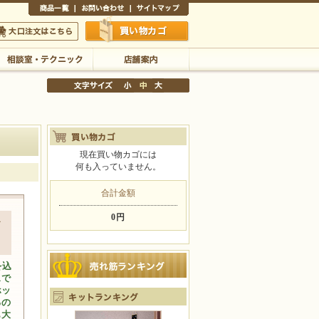
商品一覧
お問い合わせ
サイトマップ
買い物かご
口注文はこちら
相談室・テクニック
店舗案内
現在買い物カゴには
何も入っていません。
文字サイズの変更
小
中
大
合計金額
0円
ド
を込
スで
ホッ
るの
も大