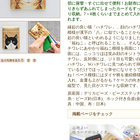
切に保管・すぐに出せて便利！お財布
りきらずあふれてしまったカードもす
り収納。7～8枚くらいまでまとめて入
れます。
縁起の良い猫「ハチワレ」…顔のハチ
模様が漢字の「八」に似ていることか
起の良い猫といわれるようになりまし
「福ねこ」と呼ばれることも…。そん
チワレにあやかり福ねこ模様を両面に
面には、ニッコリほほ笑み顔のキジト
チワレ。反対側には、ジト目も可愛い
ハチワレ。Wハチワレに見つめられて
ているだけでほっこり幸せになりそう
ね！ベース模様にはダイヤ柄を連続模
入れ、金運も上がるかも？ケースの向
縦型で、見た目がスマートな収納です
原産国：デリカビーズ・ビーズステッ
糸・ビーズ針(日本)、ホック付き合皮(
具：中国、布：日本)
掲載ページをチェック