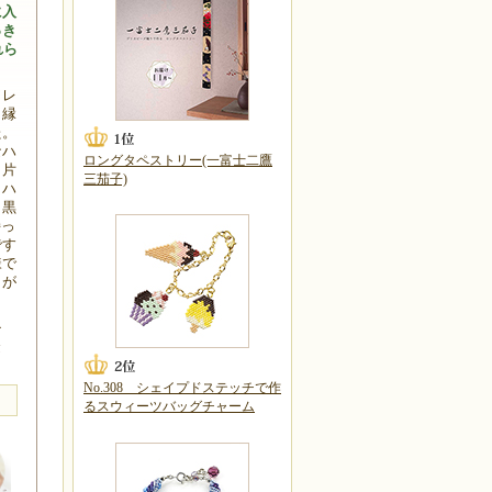
に入
っき
れら
ワレ
ら縁
た。
なハ
ロングタペストリー(一富士二鷹
！片
三茄子)
ラハ
白黒
持っ
です
様で
きが
。
チ
金
No.308 シェイプドステッチで作
るスウィーツバッグチャーム