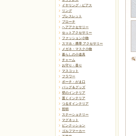
イヤリング・ピアス
リング
ブレスレット
ブローチ
ヘアアクセサリー
セットアクセサリー
ファッション小物
スマホ・携帯 アクセサリー
メガネ・マスク小物
暮らしの小道具
チャーム
お守り・香り
マスコット
フラワー
ポーチ・がま口
バッグ＆グッズ
壁のインテリア
置くインテリア
つるすインテリア
照明
ステーショナリー
マグネット
ピンクッション
ゴルフマーカー