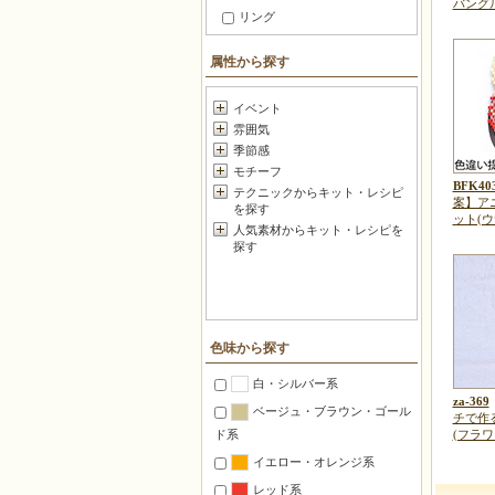
バングル
リング
ブレスレット
属性から探す
ブローチ
足元アクセサリー
イベント
雰囲気
ヘアアクセサリー
季節感
セットアクセサリー
モチーフ
BFK40
つるすインテリア
テクニックからキット・レシピ
案】ア
を探す
ファッション小物
ット(ウ
人気素材からキット・レシピを
メガネ・マスク 小物
探す
暮らしの小道具
スマートフォン・携帯
ボールチェーン飾り
色味から探す
キーホルダー・フック
白・シルバー系
チャーム
za-369
ベージュ・ブラウン・ゴール
チで作
和小物・根付け
ド系
(フラワ
バッグ＆グッズ
イエロー・オレンジ系
ポーチ・がま口
レッド系