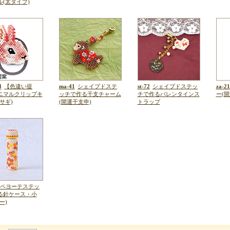
(太タイプ)
3
【色違い提
ma-41
シェイプドステ
st-72
シェイプドステッ
za-21
ニマルクリップキ
ッチで作る干支チャーム
チで作るバレンタインス
ー(
サギ)
(開運干支申)
トラップ
ペヨーテステッ
る針ケース・小
ー)