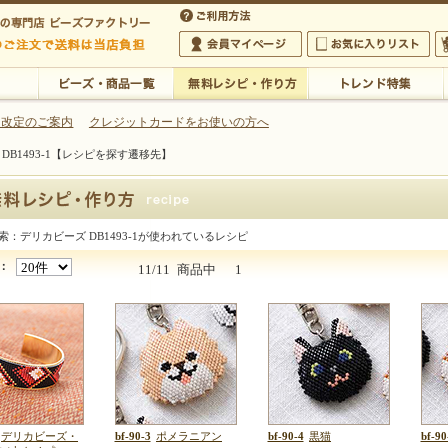
・アクセサリーの専門店
 改定のご案内
クレジットカードをお使いの方へ
DB1493-1【レシピを探す遷移先】
ご利用方法
 5,000円以上のご注文で送料は当店が負担いたします
の専門店 ビーズファクトリー 5,000円以上のご注文で送料は当店が負担いたします
会員マイページ
お気に入りリスト
大
ビーズ・商品一覧
無料レシピ・作り方
トレンド特集
索：デリカビーズ DB1493-1が使われているレシピ
 DB1493-1
：
11/11
商品中
1
デリカビーズ・
bf-90-3
ポメラニアン
bf-90-4
黒猫
bf-90