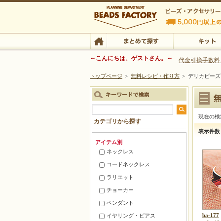
ビーズファクトリー ビーズ・パーツ・金具など
～こんにちは、ゲストさん。～
代金引換手数料
トップページ
>
無料レシピ・作り方
>
デリカビーズ 
ビーズ・アクセサリーの専門店 ビーズファクトリー
ビーズ・アクセサリー
TOP
まとめて探す
キット
現在の検
カテゴリから探す
デリカビーズ
表示件数
アイテム別
ネックレス
コードネックレス
ラリエット
チョーカー
ペンダント
ba-177
イヤリング・ピアス