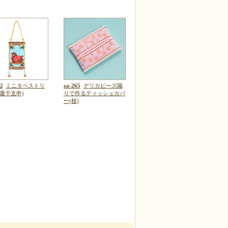
2
ミニタペストリ
za-265
デリカビーズ織
開運干支申)
りで作るティッシュカバ
ー(桜)