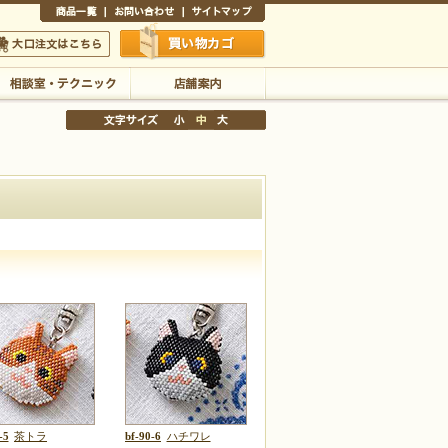
商品一覧
お問い合わせ
サイトマップ
買い物かご
口注文はこちら
相談室・テクニック
店舗案内
文字サイズの変更
小
中
大
-5
茶トラ
bf-90-6
ハチワレ