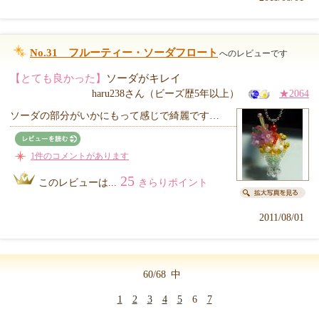
No.31 フルーティー・ソーダフロート
へのレビューです
【とても良かった】
ソーダがキレイ
haru238さん（ビーズ歴5年以上）
★2064
ソーダの部分がいかにもって感じで綺麗です…
1件のコメントがあります
25
このレビューは...
きらりポイント
2011/08/01
60/68
中
1
2
3
4
5
6
7