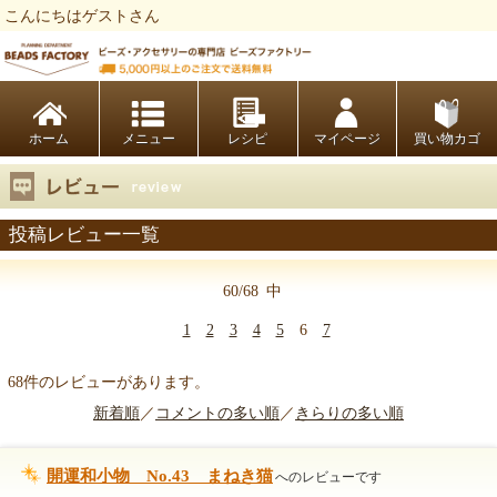
こんにちはゲストさん
ビーズファクトリー ビーズ・パーツ・金具など・アクセサリーの専門店
ホーム
レシピ
マイページ
買い物カゴ
投稿レビュー一覧
60/68
中
1
2
3
4
5
6
7
68件のレビューがあります。
新着順
／
コメントの多い順
／
きらりの多い順
開運和小物 No.43 まねき猫
へのレビューです