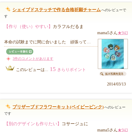
シェイプドステッチで作る合格祈願チャーム
へのレビューで
す
【作り（使い）やすい】
カラフルだるま
mama5さん
★943
本命の試験までに間に合いました 頑張って…
3件のコメントがあります
15
このレビューは...
きらりポイント
2014/03/13
プリザーブドフラワーキット(ベイビーピンク)
へのレビュー
です
【別のデザインも作りたい】
コサージュに
mama5さん
★943