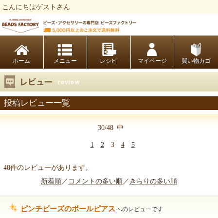
こんにちはゲストさん
ビーズファクトリー ビーズ・パーツ・金具など・アクセサリーの専門店
ホーム
レシピ
マイページ
買い物カゴ
投稿レビュー一覧
30/48
中
1
2
3
4
5
48件のレビューがあります。
新着順
／
コメントの多い順
／
きらりの多い順
ピンチビーズのボールピアス
へのレビューです