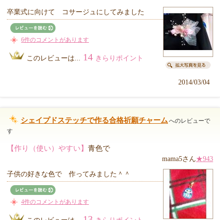
卒業式に向けて コサージュにしてみました
6件のコメントがあります
14
このレビューは...
きらりポイント
2014/03/04
シェイプドステッチで作る合格祈願チャーム
へのレビューで
す
【作り（使い）やすい】
青色で
mama5さん
★943
子供の好きな色で 作ってみました＾＾
4件のコメントがあります
13