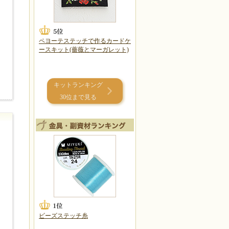
ペヨーテステッチで作るカードケ
ースキット(薔薇とマーガレット)
キットランキング
30位まで見る
ビーズステッチ糸