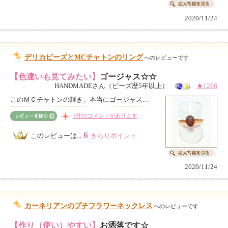
2020/11/24
デリカビーズとMCチャトンのリング
へのレビューです
【色違いも見てみたい】
ゴージャス☆☆
HANDMADEさん（ビーズ歴5年以上）
★1266
このＭＣチャトンの輝き、本当にゴージャス…
1件のコメントがあります
6
このレビューは...
きらりポイント
2020/11/24
カーネリアンのプチフラワーネックレス
へのレビューです
【作り（使い）やすい】
お洒落です☆