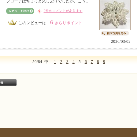
ブローチはちょっと久しぶりでしたが、こう…
0件のコメントがあります
6
このレビューは...
きらりポイント
2020/03/02
50/84
中
1
2
3
4
5
6
7
8
9