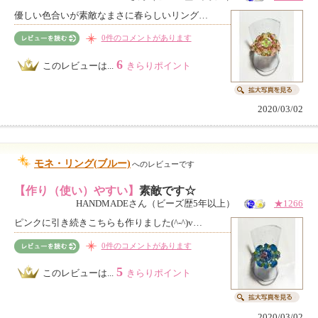
優しい色合いが素敵なまさに春らしいリング…
0件のコメントがあります
6
このレビューは...
きらりポイント
2020/03/02
モネ・リング(ブルー)
へのレビューです
【作り（使い）やすい】
素敵です☆
HANDMADEさん（ビーズ歴5年以上）
★1266
ピンクに引き続きこちらも作りました(^-^)v…
0件のコメントがあります
5
このレビューは...
きらりポイント
2020/03/02