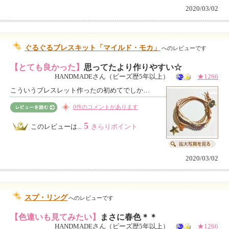
2020/03/02
ぐるぐるブレスキット「マイルド・モカ」
へのレビューです
【とても良かった】
思ってたより作りやすい☆
HANDMADEさん（ビーズ歴5年以上）
★1266
こういうブレスレット作ったの初めてでしか…
0件のコメントがあります
5
このレビューは...
きらりポイント
2020/03/02
スプ・リング
へのレビューです
【色違いも見てみたい】
まさに春色＊＊
HANDMADEさん（ビーズ歴5年以上）
★1266