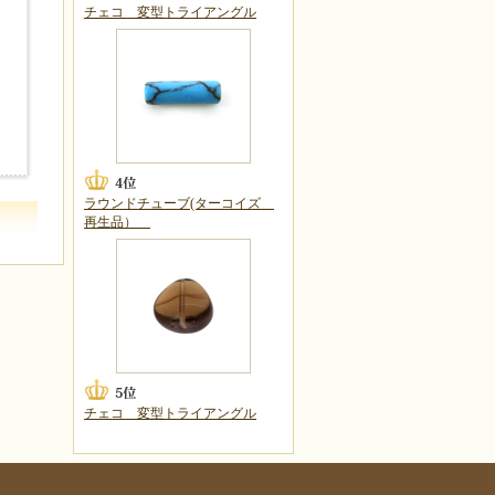
チェコ 変型トライアングル
ラウンドチューブ(ターコイズ
再生品）
チェコ 変型トライアングル