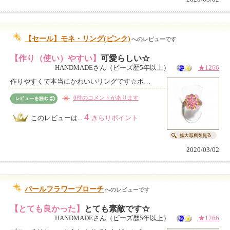
【セール】モネ・リング(ピンク)
へのレビューです
【作り（使い）やすい】
可愛らしい☆
HANDMADEさん（ビーズ歴5年以上）
★1266
作りやすくて本当にかわいいリングです☆ポ…
0件のコメントがあります
4
このレビューは...
きらりポイント
2020/03/02
パールフラワーブローチ
へのレビューです
【とても良かった】
とても素敵です☆
HANDMADEさん（ビーズ歴5年以上）
★1266