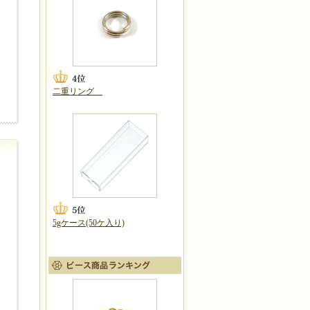
二重リング
5gケース(50ケ入り)