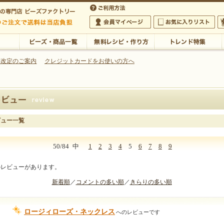
・アクセサリーの専門店
 改定のご案内
クレジットカードをお使いの方へ
ご利用方法
 5,000円以上のご注文で送料は当店が負担いたします
の専門店 ビーズファクトリー 5,000円以上のご注文で送料は当店が負担いたします
会員マイページ
お気に入りリスト
大
ビーズ・商品一覧
無料レシピ・作り方
トレンド特集
ビュー一覧
50/84
中
1
2
3
4
5
6
7
8
9
のレビューがあります。
新着順
／
コメントの多い順
／
きらりの多い順
ロージィローズ・ネックレス
へのレビューです