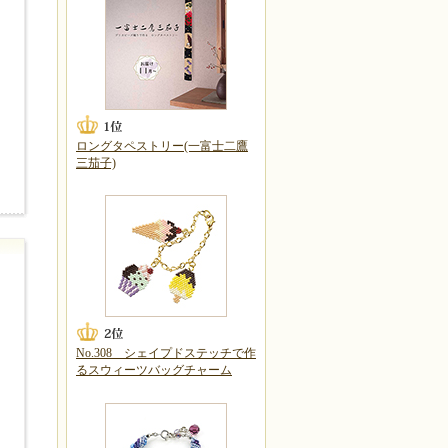
ロングタペストリー(一富士二鷹
三茄子)
No.308 シェイプドステッチで作
るスウィーツバッグチャーム