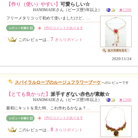
【作り（使い）やすい】
可愛らしい☆
HANDMADEさん（ビーズ歴5年以上）
★1266
フリーメタリコって初めて使いましたけど、…
1件のコメントがあります
7
このレビューは...
きらりポイント
2020/11/24
スパイラルロープのルージュフラワーブーケ
へのレビューです
【とても良かった】
派手すぎない赤色が素敵☆
HANDMADEさん（ビーズ歴5年以上）
★1266
最初にキットを見た時、これ作れるかなぁ？…
1件のコメントがあります
8
このレビューは...
きらりポイント