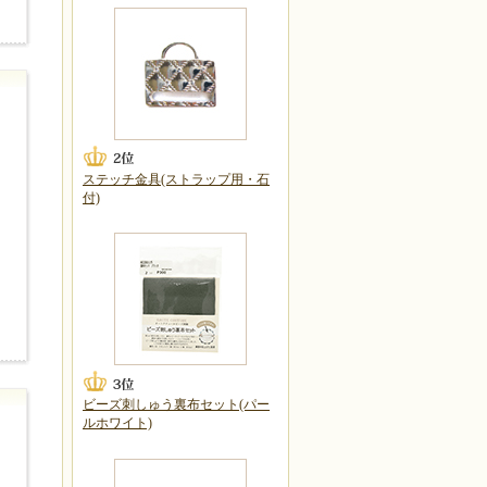
ステッチ金具(ストラップ用・石
付)
ビーズ刺しゅう裏布セット(パー
ルホワイト)