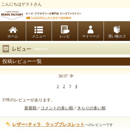
こんにちはゲストさん
ビーズファクトリー ビーズ・パーツ・金具など・アクセサリーの専門店
ホーム
レシピ
マイページ
買い物カゴ
投稿レビュー一覧
30/37
中
1
2
3
4
37件のレビューがあります。
新着順
／
コメントの多い順
／
きらりの多い順
レザー×ティラ ラップブレスレット
へのレビューです