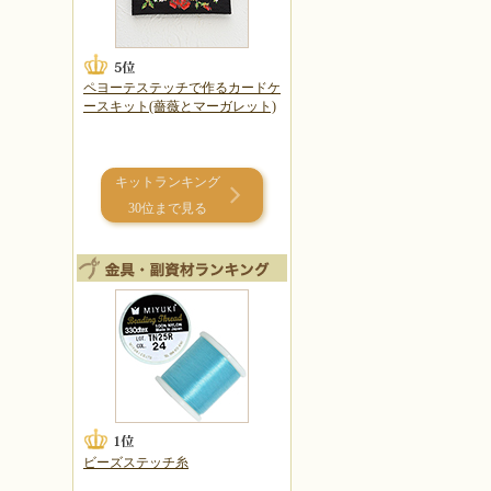
ペヨーテステッチで作るカードケ
ースキット(薔薇とマーガレット)
キットランキング
30位まで見る
ビーズステッチ糸