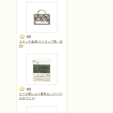
ステッチ金具(ストラップ用・石
付)
ビーズ刺しゅう裏布セット(パー
ルホワイト)