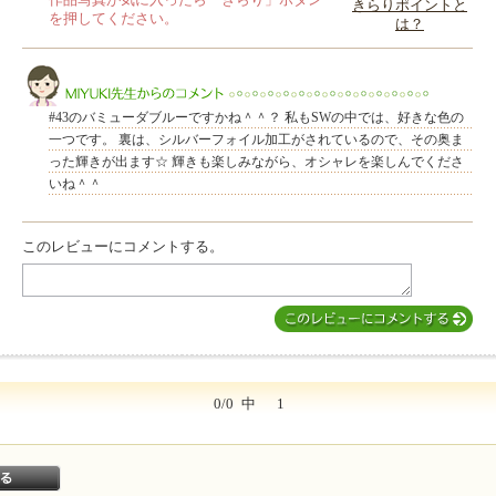
作品写真が気に入ったら「きらり」ボタン
きらりポイントと
を押してください。
は？
このレビューは参考になりましたか？
#43のバミューダブルーですかね＾＾？ 私もSWの中では、好きな色の
一つです。 裏は、シルバーフォイル加工がされているので、その奥ま
った輝きが出ます☆ 輝きも楽しみながら、オシャレを楽しんでくださ
いね＾＾
MIYUKI先生からのコメント
このレビューにコメントする。
0/0
中
1