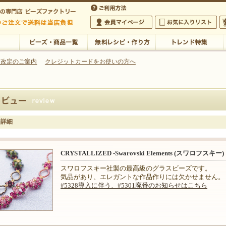
・アクセサリーの専門店
 改定のご案内
クレジットカードをお使いの方へ
ご利用方法
 5,000円以上のご注文で送料は当店が負担いたします
の専門店 ビーズファクトリー 5,000円以上のご注文で送料は当店が負担いたします
会員マイページ
お気に入りリスト
大
ビーズ・商品一覧
無料レシピ・作り方
トレンド特集
ー詳細
CRYSTALLIZED -Swarovski Elements (スワロフスキー)
スワロフスキー社製の最高級のグラスビーズです。
気品があり、エレガントな作品作りには欠かせません。
#5328導入に伴う、#5301廃番のお知らせはこちら