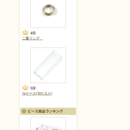
二重リング
5gケース(50ケ入り)