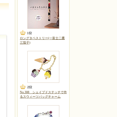
ロングタペストリー(一富士二鷹
三茄子)
No.308 シェイプドステッチで作
るスウィーツバッグチャーム