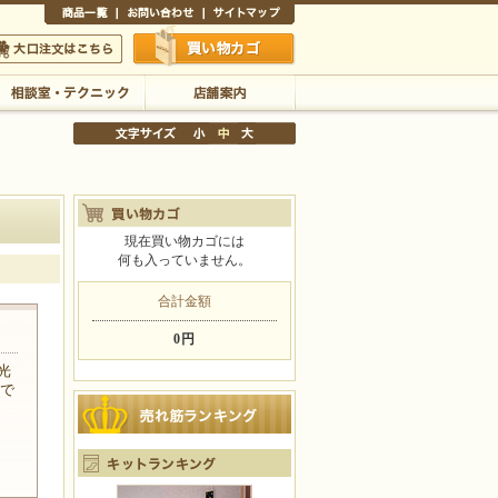
商品一覧
お問い合わせ
サイトマップ
買い物かご
口注文はこちら
相談室・テクニック
店舗案内
現在買い物カゴには
何も入っていません。
文字サイズの変更
小
中
大
合計金額
0円
光
適で