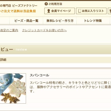
・アクセサリーの専門店
 改定のご案内
クレジットカードをお使いの方へ
ご利用方法
 5,000円以上のご注文で送料は当店が負担いたします
の専門店 ビーズファクトリー 5,000円以上のご注文で送料は当店が負担いたします
会員マイページ
お気に入りリスト
大
ビーズ・商品一覧
無料レシピ・作り方
トレンド特集
ー詳細
スパンコール
スパンコール特有の軽さ、キラキラと色とりどりに輝く
は、 服飾やアクセサリーのポイントやアクセントに最
す。