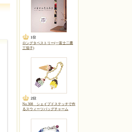
ロングタペストリー(一富士二鷹
三茄子)
No.308 シェイプドステッチで作
るスウィーツバッグチャーム