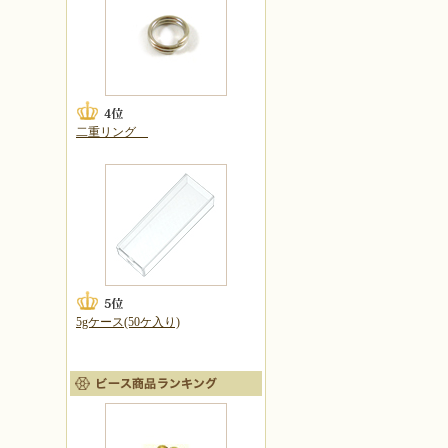
二重リング
5gケース(50ケ入り)