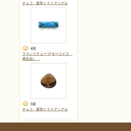
チェコ 変型トライアングル
ラウンドチューブ(ターコイズ
再生品）
チェコ 変型トライアングル