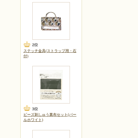
ステッチ金具(ストラップ用・石
付)
ビーズ刺しゅう裏布セット(パー
ルホワイト)