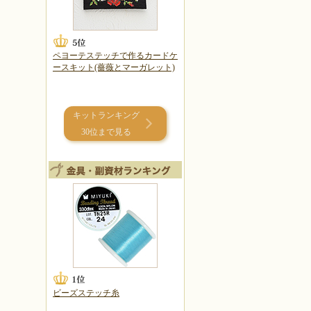
ペヨーテステッチで作るカードケ
ースキット(薔薇とマーガレット)
キットランキング
30位まで見る
ビーズステッチ糸