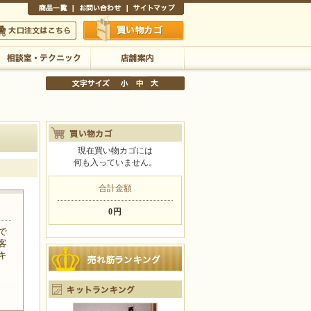
商品一覧
お問い合わせ
サイトマップ
買い物かご
口注文はこちら
相談室・テクニック
店舗案内
現在買い物カゴには
何も入っていません。
文字サイズの変更
小
中
大
合計金額
0円
で
客
キ