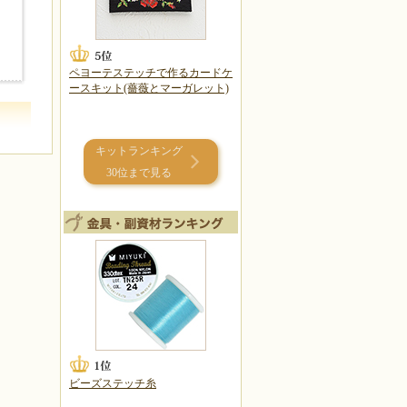
ペヨーテステッチで作るカードケ
ースキット(薔薇とマーガレット)
キットランキング
30位まで見る
ビーズステッチ糸