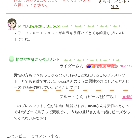
作品写真が気に入ったら「きらり」ボタン
きらりポイントと
を押してください。
は？
このレビューは参考になりましたか？
スワロフスキーエレメントがキラキラ輝いてとても綺麗なブレスレッ
トですね。
MIYUKI先生からのコメント
ライダーさん
★2737
男性の方もそうおっしゃるならなおのこと気になるこのブレスレッ
ト、とても素敵ですよね。uetanさんのように男性の方にもどんどんビ
ーズ作品を披露していただきたいです！
フルートさん（ビーズ歴5年以上）
★489
他のお客様からのコメント
このブレスレット、色が本当に綺麗ですね。uetanさんは男性の方なの
ですね!ビーズ男子って素敵です。うちの旦那さんも一緒にビーズやっ
てくれないかな(^^)
このレビューにコメントする。