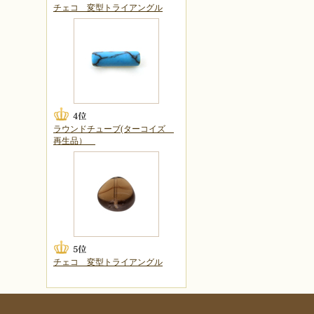
チェコ 変型トライアングル
ラウンドチューブ(ターコイズ
再生品）
チェコ 変型トライアングル