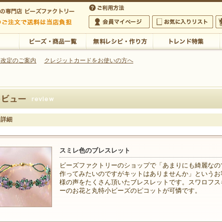
・アクセサリーの専門店
 改定のご案内
クレジットカードをお使いの方へ
ご利用方法
 5,000円以上のご注文で送料は当店が負担いたします
の専門店 ビーズファクトリー 5,000円以上のご注文で送料は当店が負担いたします
会員マイページ
お気に入りリスト
大
ビーズ・商品一覧
無料レシピ・作り方
トレンド特集
ー詳細
スミレ色のブレスレット
ビーズファクトリーのショップで「あまりにも綺麗なの
作ってみたいのですがキットはありませんか」というお
様の声をたくさん頂いたブレスレットです。スワロフス
ーのお花と丸特小ビーズのピコットが可憐です。