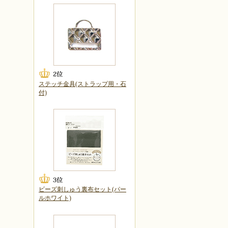
ステッチ金具(ストラップ用・石
付)
ビーズ刺しゅう裏布セット(パー
ルホワイト)