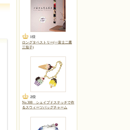
ロングタペストリー(一富士二鷹
三茄子)
No.308 シェイプドステッチで作
るスウィーツバッグチャーム