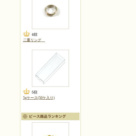
二重リング
5gケース(50ケ入り)