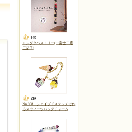
ロングタペストリー(一富士二鷹
三茄子)
No.308 シェイプドステッチで作
るスウィーツバッグチャーム