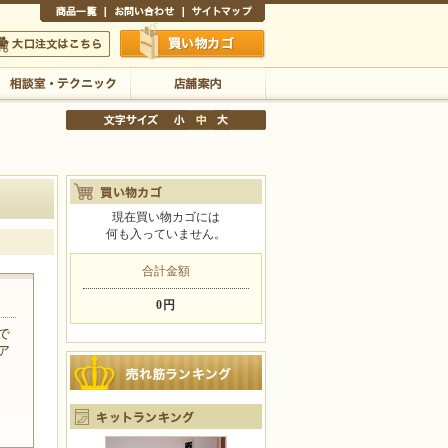
商品一覧
お問い合わせ
サイトマップ
買い物かご
口注文はこちら
相談室・テクニック
店舗案内
現在買い物カゴには
何も入っていません。
文字サイズの変更
小
中
大
合計金額
0円
で
ア