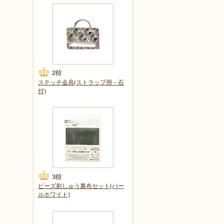
ステッチ金具(ストラップ用・石
付)
ビーズ刺しゅう裏布セット(パー
ルホワイト)