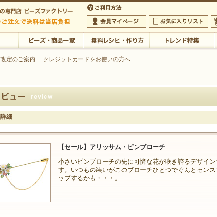
・アクセサリーの専門店
 改定のご案内
クレジットカードをお使いの方へ
ご利用方法
 5,000円以上のご注文で送料は当店が負担いたします
の専門店 ビーズファクトリー 5,000円以上のご注文で送料は当店が負担いたします
会員マイページ
お気に入りリスト
大
ビーズ・商品一覧
無料レシピ・作り方
トレンド特集
ー詳細
【セール】アリッサム・ピンブローチ
小さいピンブローチの先に可憐な花が咲き誇るデザイン
す。いつもの装いがこのブローチひとつでぐんとセンス
ップするかも・・・。