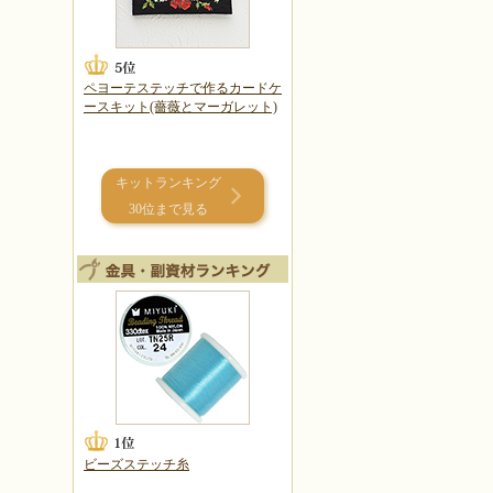
ペヨーテステッチで作るカードケ
ースキット(薔薇とマーガレット)
キットランキング
30位まで見る
ビーズステッチ糸