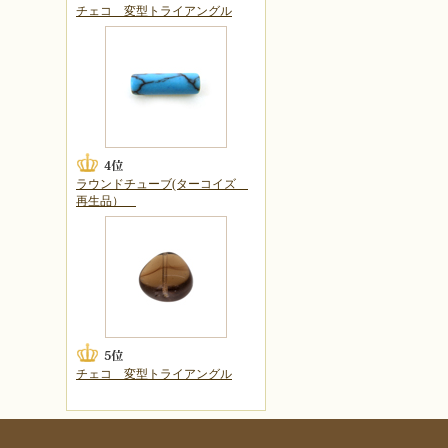
チェコ 変型トライアングル
ラウンドチューブ(ターコイズ
再生品）
チェコ 変型トライアングル