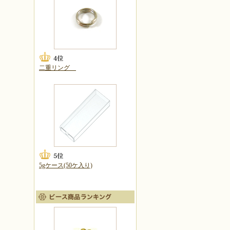
二重リング
5gケース(50ケ入り)