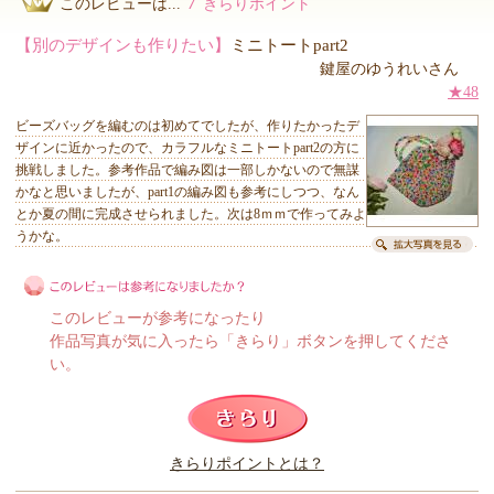
7
このレビューは...
きらりポイント
【別のデザインも作りたい】
ミニトートpart2
鍵屋のゆうれいさん
★48
ビーズバッグを編むのは初めてでしたが、作りたかったデ
ザインに近かったので、カラフルなミニトートpart2の方に
挑戦しました。参考作品で編み図は一部しかないので無謀
かなと思いましたが、part1の編み図も参考にしつつ、なん
とか夏の間に完成させられました。次は8ｍｍで作ってみよ
うかな。
このレビューが参考になったり
作品写真が気に入ったら「きらり」ボタンを押してくださ
い。
このレビューは参考になりましたか？
きらりポイントとは？