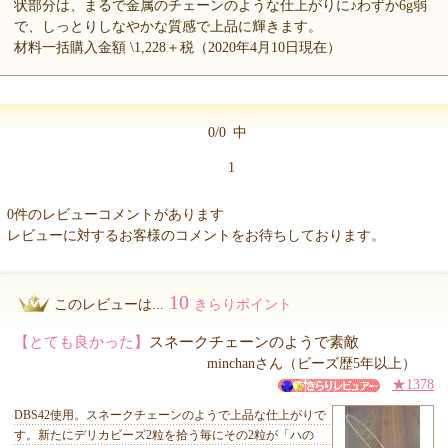
状部分は、まるで金属のチェーンのような仕上がりに♪わずか6g弱
で、しっとりしなやかな質感で上品に輝きます。
材料一括購入金額 \1,228＋税（2020年4月10日現在）
0/0
中
1
0件のレビューコメントがあります
レビューに対するお客様のコメントをお待ちしております。
10
このレビューは...
きらりポイント
【とても良かった】
スネークチェーンのようで素敵
minchanさん（ビーズ歴5年以上）
★1378
DBS42使用。スネークチェーンのようで上品な仕上がりで
す。新たにデリカビーズ2粒を拾う毎にその2粒が「ハの