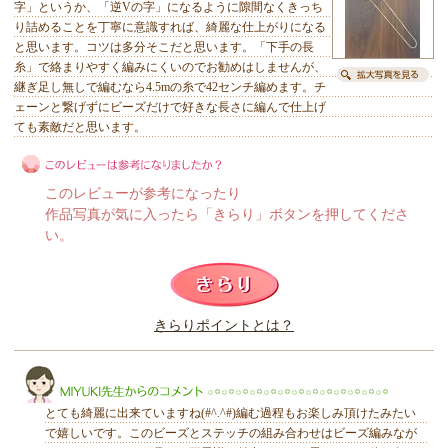
字」というか、「逆Vの字」になるように隙間なくきっち
り詰めることを丁寧に意識すれば、綺麗な仕上がりになる
と思います。コツは多分そこだと思います。「下手の長
糸」で絡まりやすく編みにくいのでお勧めはしませんが、
継ぎ足し無しで編むなら4.5mの糸で42センチ編めます。チ
ェーンと繋げずにビーズだけで好きな長さに編んで仕上げ
ても素敵だと思います。
このレビューが参考になったり
作品写真が気に入ったら「きらり」ボタンを押してくださ
い。
このレビューは参考になりましたか？
きらりポイントとは？
きらり
とても綺麗に出来ていますね(#^.^#)編む過程もお楽しみ頂けたみたい
で嬉しいです。このビーズとステッチの組み合わせはビーズ編みなが